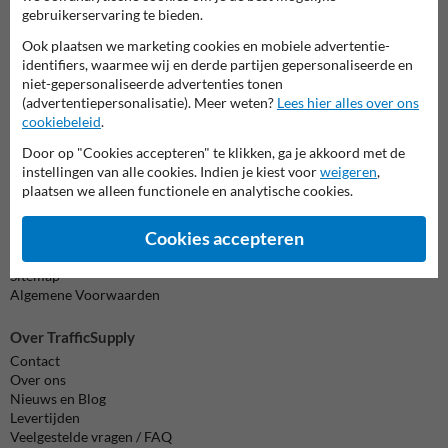
gebruikerservaring te bieden.
Chat met ons
online
Ook plaatsen we marketing cookies en mobiele advertentie-
identifiers, waarmee wij en derde partijen gepersonaliseerde en
info@trafficsupply.be
niet-gepersonaliseerde advertenties tonen
(advertentiepersonalisatie). Meer weten?
Lees hier alles over ons
cookiebeleid
.
Alle contactgegevens
Door op "Cookies accepteren" te klikken, ga je akkoord met de
instellingen van alle cookies. Indien je kiest voor
weigeren
,
plaatsen we alleen functionele en analytische cookies.
Informatie
Product(en) retourneren
Cookies accepteren
Cookie / Privacy
Disclaimer
Sitemap
Algemene Voorwaarden
Over TrafficSupply
Contact
Over ons
Nieuws en Blog
Levertijden
Veelgestelde vragen / FAQ