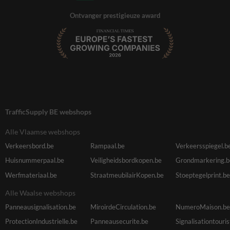
Ontvanger prestigieuze award
TrafficSupply BE webshops
Alle Vlaamse webshops
Verkeersbord.be
Rampaal.be
Verkeersspiegel.b
Huisnummerpaal.be
Veiligheidsbordkopen.be
Grondmarkering.b
Werfmateriaal.be
StraatmeubilairKopen.be
Stoeptegelprint.be
Alle Waalse webshops
Panneausignalisation.be
MiroirdeCirculation.be
NumeroMaison.be
ProtectionIndustrielle.be
Panneausecurite.be
Signalisationtouri