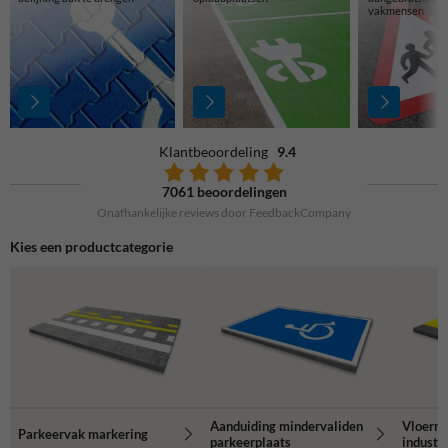
vakmensen
Klantbeoordeling
9.4
7061 beoordelingen
Onafhankelijke reviews door FeedbackCompany
Kies een productcategorie
Aanduiding mindervaliden
Vloerma
Parkeervak markering
parkeerplaats
industr