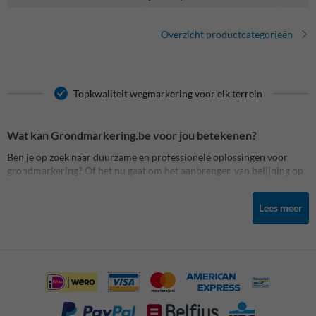
Overzicht productcategorieën
Topkwaliteit wegmarkering voor elk terrein
Wat kan Grondmarkering.be voor jou betekenen?
Ben je op zoek naar duurzame en professionele oplossingen voor
grondmarkering? Of het nu gaat om het aanbrengen van belijning op
een parking, het markeren van een magazijnvloer of het creëren van
veilige zones op een speelplaats, bij
Grondmarkering.be
vind je alles
Lees meer
wat je nodig hebt. Dankzij onze ruime voorraad, eigen productie en
professioneel plaatsingsteam garanderen we een snelle levering en
topkwaliteit, of je nu kiest voor een doe-het-zelf aanpak of een
totaaloplossing op maat.
Onze markeringen zijn ontworpen voor maximale zichtbaarheid,
duurzaamheid en veiligheid. We helpen bedrijven, scholen, openbare
instellingen en particulieren met het aanbrengen van duidelijke,
efficiënte en conforme markeringen op elk type ondergrond.