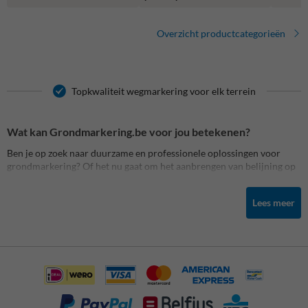
Overzicht productcategorieën
Topkwaliteit wegmarkering voor elk terrein
Wat kan Grondmarkering.be voor jou betekenen?
Ben je op zoek naar duurzame en professionele oplossingen voor
grondmarkering? Of het nu gaat om het aanbrengen van belijning op
een parking, het markeren van een magazijnvloer of het creëren van
veilige zones op een speelplaats, bij
Grondmarkering.be
vind je alles
Lees meer
wat je nodig hebt. Dankzij onze ruime voorraad, eigen productie en
professioneel plaatsingsteam garanderen we een snelle levering en
topkwaliteit, of je nu kiest voor een doe-het-zelf aanpak of een
totaaloplossing op maat.
Onze markeringen zijn ontworpen voor maximale zichtbaarheid,
duurzaamheid en veiligheid. We helpen bedrijven, scholen, openbare
instellingen en particulieren met het aanbrengen van duidelijke,
efficiënte en conforme markeringen op elk type ondergrond.