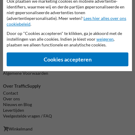
Ook plaatsen we marketing cookies en mobiele advertentie-
info@trafficsupply.be
identifiers, waarmee wij en derde partijen gepersonaliseerde en
niet-gepersonaliseerde advertenties tonen
(advertentiepersonalisatie). Meer weten?
Lees hier alles over ons
Alle contactgegevens
cookiebeleid
.
Door op "Cookies accepteren" te klikken, ga je akkoord met de
instellingen van alle cookies. Indien je kiest voor
weigeren
,
Informatie
plaatsen we alleen functionele en analytische cookies.
Product(en) retourneren
Cookie / Privacy
Cookies accepteren
Disclaimer
Sitemap
Algemene Voorwaarden
Over TrafficSupply
Contact
Over ons
Nieuws en Blog
Levertijden
Veelgestelde vragen / FAQ
Winkelmand