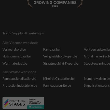
TrafficSupply BE webshops
Alle Vlaamse webshops
Verkeersbord.be
Rampaal.be
Verkeersspiegel.b
Huisnummerpaal.be
Veiligheidsbordkopen.be
Grondmarkering.b
Werfmateriaal.be
StraatmeubilairKopen.be
Stoeptegelprint.be
Alle Waalse webshops
Panneausignalisation.be
MiroirdeCirculation.be
NumeroMaison.be
ProtectionIndustrielle.be
Panneausecurite.be
Signalisationtouri