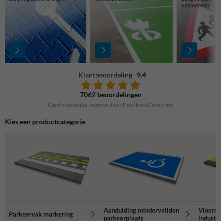
vakmensen
Klantbeoordeling
9.4
7062 beoordelingen
Onafhankelijke reviews door FeedbackCompany
Kies een productcategorie
Aanduiding mindervaliden
Vloerma
Parkeervak markering
parkeerplaats
industr