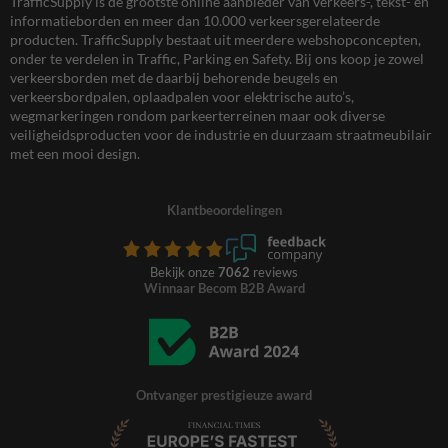
TrafficSupply is dé grootste online aanbieder van verkeers-, tekst- en
informatieborden en meer dan 10.000 verkeersgerelateerde
producten. TrafficSupply bestaat uit meerdere webshopconcepten,
onder te verdelen in Traffic, Parking en Safety. Bij ons koop je zowel
verkeersborden met de daarbij behorende beugels en
verkeersbordpalen, oplaadpalen voor elektrische auto’s,
wegmarkeringen rondom parkeerterreinen maar ook diverse
veiligheidsproducten voor de industrie en duurzaam straatmeubilair
met een mooi design.
Klantbeoordelingen
Bekijk onze
7062
reviews
Winnaar Becom B2B Award
Ontvanger prestigieuze award