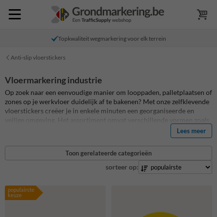
Topkwaliteit wegmarkering voor elk terrein
Anti-slip vloerstickers
Vloermarkering industrie
Op zoek naar een eenvoudige manier om looppaden, palletplaatsen of
zones op je werkvloer duidelijk af te bakenen? Met onze zelfklevende
vloerstickers creëer je in enkele minuten een georganiseerde en
veilige omgeving. Het assortiment omvat verschillende vormen zoals
L-, T- en X-markeringen en voetstapjes, zodat je elke toepassing
Lees meer
gericht kunt aanpakken. Alle stickers zijn voorzien van een sterke
kleeflaag en een slijtvaste toplaag voor langdurig gebruik in
Toon gerelateerde categorieën
industriële en publieke omgevingen.
sorteer op:
Bestel vandaag nog!
populairste
keuze