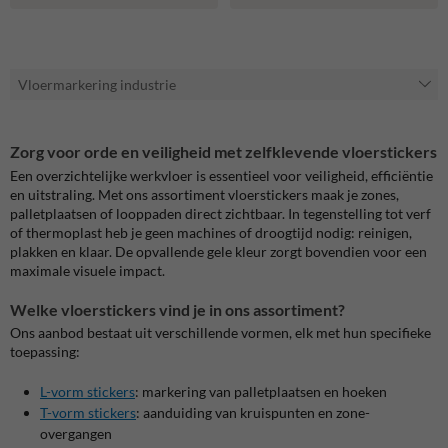
Vloermarkering industrie
Zorg voor orde en veiligheid met zelfklevende vloerstickers
Een overzichtelijke werkvloer is essentieel voor veiligheid, efficiëntie
en uitstraling. Met ons assortiment vloerstickers maak je zones,
palletplaatsen of looppaden direct zichtbaar. In tegenstelling tot verf
of thermoplast heb je geen machines of droogtijd nodig: reinigen,
plakken en klaar. De opvallende gele kleur zorgt bovendien voor een
maximale visuele impact.
Welke vloerstickers vind je in ons assortiment?
Ons aanbod bestaat uit verschillende vormen, elk met hun specifieke
toepassing:
L-vorm stickers
: markering van palletplaatsen en hoeken
T-vorm stickers
: aanduiding van kruispunten en zone-
overgangen