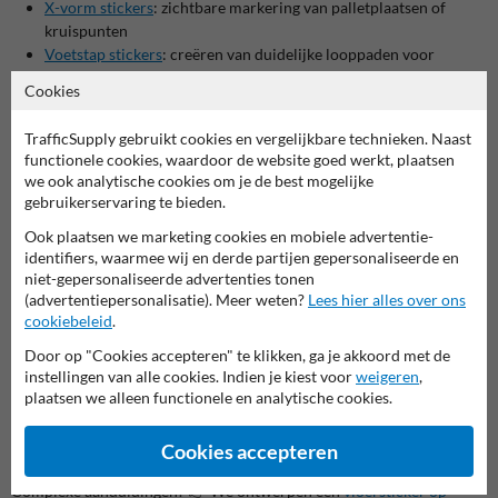
X-vorm stickers
: zichtbare markering van palletplaatsen of
kruispunten
Voetstap stickers
: creëren van duidelijke looppaden voor
personeel en bezoekers
Cookies
Duurzaam en eenvoudig te plaatsen
TrafficSupply gebruikt cookies en vergelijkbare technieken. Naast
Alle vloerstickers zijn gemaakt van slijtvast PVC en voorzien van een
functionele cookies, waardoor de website goed werkt, plaatsen
sterke zelfklevende achterzijde. Hierdoor blijven ze stevig zitten, zelfs
we ook analytische cookies om je de best mogelijke
in omgevingen met zwaar voetverkeer, transpalletten of heftrucks.
gebruikerservaring te bieden.
Vervanging is eenvoudig en laat geen storende resten achter.
Ook plaatsen we marketing cookies en mobiele advertentie-
Breed inzetbaar in diverse sectoren
identifiers, waarmee wij en derde partijen gepersonaliseerde en
niet-gepersonaliseerde advertenties tonen
Onze vloerstickers zijn geschikt voor gebruik in:
(advertentiepersonalisatie). Meer weten?
Lees hier alles over ons
cookiebeleid
.
Magazijnen & distributiecentra
Fabrieken & productiehallen
Door op "Cookies accepteren" te klikken, ga je akkoord met de
Scholen & kinderopvang
instellingen van alle cookies. Indien je kiest voor
weigeren
,
Ziekenhuizen & zorginstellingen
plaatsen we alleen functionele en analytische cookies.
Parkeergarages & werkplaatsen
Cookies accepteren
Alternatieven en gerelateerde producten:
Complexe aanduidingen? 👉 We ontwerpen een
vloersticker op