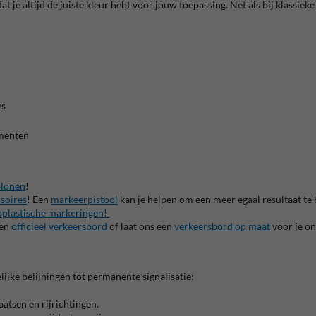
t je altijd de juiste kleur hebt voor jouw toepassing. Net als bij klassie
es
n
ementen
blonen
!
soires
! Een
markeerpistool
kan je helpen om een meer egaal resultaat t
plastische markeringen!
een
officieel verkeersbord
of laat ons een
verkeersbord op maat
voor je o
lijke belijningen tot permanente signalisatie:
atsen en rijrichtingen.