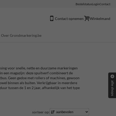
Bestelstatus
Login
Contact
Contact opnemen
Winkelmand
Over Grondmarkering.be
ssing voor snelle, nette en duurzame markeringen
 in een magazijn: deze spuitverf combineert de
tbus. Geen gedoe met rollers of machines, gewoon
alle shops
owel binnen als buiten. Verkrijgbaar in meerdere
uur tussen de 1 en 2 jaar, afhankelijk van het type
sorteer op: