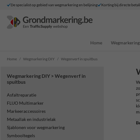
De specialist op gebied van wegmarkering en belijning
Korting bij directe betal
Home
Wegmarkering 
Home
Wegmarkering DIY
Wegenverf in spuitbus
W
Wegmarkering DIY > Wegenverf in
spuitbus
We
zo
pr
Asfaltreparatie
sc
FLUO Multimarker
kl
Markeeraccessoires
ma
Metaallak en industrielak
Be
Sjablonen voor wegmarkering
Symbooltegels