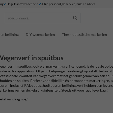
ing
Hoge klanttevredenheid
Altijd persoonlijke service, hulp en advies
zoek product...
en belijning
DIY wegmarkering
Thermoplastische markering
egenverf in spuitbus
genverf in spuitbus, ook wel markeringsverf genoemd, is de ideale oplo
nder extra apparatuur. Of je nu belijningen aanbrengt op asfalt, beton of
ofessionele kwaliteit van wegenverf met het gebruiksgemak van een spui
hudden en spuiten. Perfect voor tijdelijke én permanente markeringen, z
euren, inclusief RAL-codes. Spuitbussen belijningsverf hebben een levensd
rkeringsverf en de gebruiksintensiteit. Steeds uit voorraad leverbaar!
stel vandaag nog!