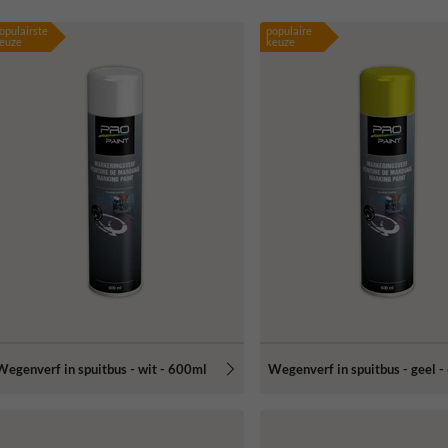
opulairste
populaire
euze
keuze
Wegenverf in spuitbus - wit - 600ml
Wegenverf in spuitbus - geel 