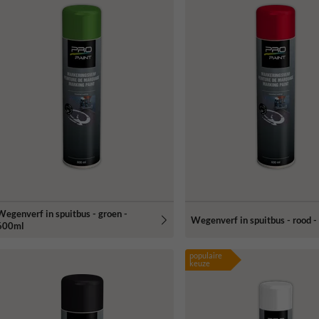
Wegenverf in spuitbus - groen -
Wegenverf in spuitbus - rood 
600ml
populaire
keuze