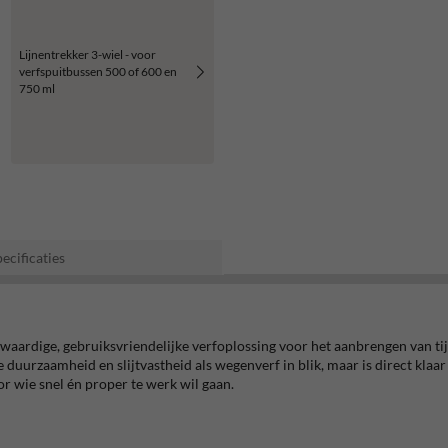
Lijnentrekker 3-wiel - voor
verfspuitbussen 500 of 600 en
750 ml
ecificaties
aardige, gebruiksvriendelijke verfoplossing voor het aanbrengen van ti
duurzaamheid en slijtvastheid als wegenverf in blik, maar is direct klaar
or wie snel én proper te werk wil gaan.