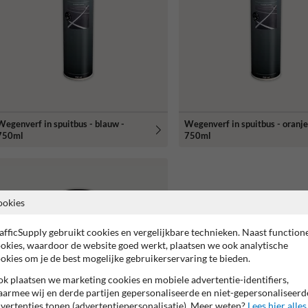
Wegenverf in spuitbus - blauw -
Wegenverf in spuitbus - oranje
750ml
750ml
ookies
afficSupply gebruikt cookies en vergelijkbare technieken. Naast function
okies, waardoor de website goed werkt, plaatsen we ook analytische
okies om je de best mogelijke gebruikerservaring te bieden.
k plaatsen we marketing cookies en mobiele advertentie-identifiers,
armee wij en derde partijen gepersonaliseerde en niet-gepersonaliseerd
vertenties tonen (advertentiepersonalisatie). Meer weten?
Lees hier alles