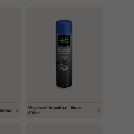
Wegenverf in spuitbus - blauw -
- 600ml
600ml