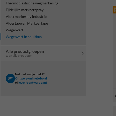
Thermoplastische wegmarkering
p
Tijdelijke markeerspray
k
Vloermarkering industrie
Vloertape en Markeertape
Wegenverf
Wegenverf in spuitbus
Alle productgroepen
toon alle producten
Net niet wat je zoekt?
TIP!
Ontwerp online je bord
of
lever je ontwerp aan!