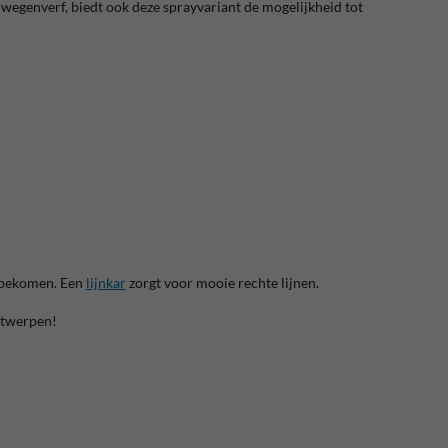
ke wegenverf, biedt ook deze sprayvariant de mogelijkheid tot
e bekomen. Een
lijnkar
zorgt voor mooie rechte lijnen.
ntwerpen!