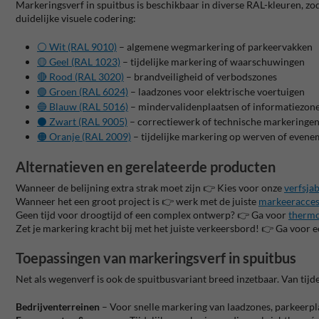
Markeringsverf in spuitbus is beschikbaar in diverse RAL-kleuren, zoda
duidelijke visuele codering:
⚪️ Wit (RAL 9010)
– algemene wegmarkering of parkeervakken
🟡 Geel (RAL 1023)
– tijdelijke markering of waarschuwingen
🔴 Rood (RAL 3020)
– brandveiligheid of verbodszones
🟢 Groen (RAL 6024)
– laadzones voor elektrische voertuigen
🔵 Blauw (RAL 5016)
– mindervalidenplaatsen of informatiezon
⚫️ Zwart (RAL 9005)
– correctiewerk of technische markeringe
🟠 Oranje (RAL 2009)
– tijdelijke markering op werven of even
Alternatieven en gerelateerde producten
Wanneer de belijning extra strak moet zijn 👉 Kies voor onze
verfsja
Wanneer het een groot project is 👉 werk met de juiste
markeeracces
Geen tijd voor droogtijd of een complex ontwerp? 👉 Ga voor
thermo
Zet je markering kracht bij met het juiste verkeersbord! 👉 Ga voor 
Toepassingen van markeringsverf in spuitbus
Net als wegenverf is ook de spuitbusvariant breed inzetbaar. Van tijde
Bedrijventerreinen
– Voor snelle markering van laadzones, parkeerpla