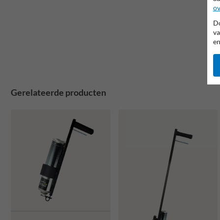
ov
Do
va
en
Gerelateerde producten