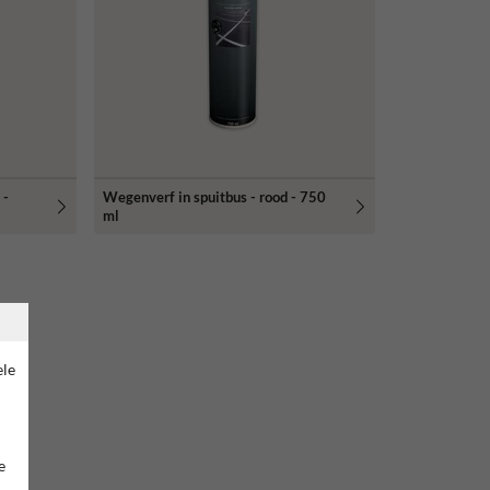
 -
Wegenverf in spuitbus - rood - 750
ml
ele
e