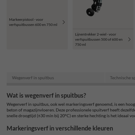
Markeerpistool - voor
verfspuitbussen 600 en 750 ml
Lijnentrekker 2-wiel - voor
verfspuitbussen 500 of 600 en
750 ml
Wegenverf in spuitbus
Technische sp
Wat is wegenverf in spuitbus?
Wegenverf in spuitbus, ook wel markeringsverf genoemd, is een hoogw
beton of magazijnvloeren. Deze professionele spuitverf heeft dezelfde 
snelle droogtijd (±30 min bij 20°C) en sterke hechting is het ideaal vo
Markeringsverf in verschillende kleuren