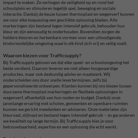
impact te maken. Ze verhogen de veiligheid op en rond het
schoolplein en stimuleren tegelijk spel, beweging en sociale
interactie. Dankzij de keuze tussen thermoplast en wegenverf kunnen
we voor elke toepassing een geschikte oplossing bieden. Alle
markeringen zijn bestand tegen intensief gebruik, behouden hun
kleur en zijn eenvoudig te onderhouden. Bovendien zorgen de
heldere kleuren en herkenbare vormen voor een uitnodigende,
kindvriendelijke omgeving waarin elk kind zich vrij en veilig voelt.
Waarom kiezen voor Trafficsupply?
Bij Trafficsupply geloven we dat elke speel- en schoolomgeving het
beste verdient. Daarom leveren we niet alleen hoogwaardige
producten, maar ook deskundig advies en maatwerk. Wij
onderscheiden ons door snelle levertermijnen, zelfs bij
gepersonaliseerde ontwerpen. Klanten kunnen bij ons kiezen tussen
duurzame thermoplast markeringen en flexibele oplossingen in
wegenverf, afhankelijk van hun noden en budget. Dankzij onze
jarenlange ervaring met scholen, gemeenten en openbare ruimten
kunnen we gericht meedenken en adviseren. Onze materialen zijn
kleurvast, slijtvast en bestand tegen intensief gebruik – zo garanderen
we kwaliteit op lange termijn. Bij Trafficsupply kies je voor
betrouwbaarheid, expertise en een oplossing die echt werkt.