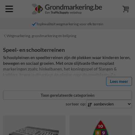
Topkwaliteit wegmarkering voor elk terrein
Wegmarkering, grondmarkering en belijning
Speel- en schoolterreinen
Schoolpleinen en speelterreinen zijn dé plekken waar kinderen leren,
bewegen en sociaal groeien. Met onze slijtvaste thermoplast
markeringen zoals; hinkelbanen, het koningsspel of Slangen &
Ladders, breng je structuur én plezier naar de speelplaats. Ze
stimuleren beweging, bevorderen samenspel en maken de
Lees meer
speelomgeving visueel aantrekkelijk. Graag de algemene veiligheid op
en rond jouw schoolzone aanpakken? Breng een "SCHOOLZONE-
Toon gerelateerde categorieën
markering" aan die de alertheid van bestuurders in deze zone
verhoogt. Ideaal voor lagere scholen, kinderopvang en gemeenten die
sorteer op:
willen investeren in een speelse én veilige leeromgeving.
Bestel vandaag nog!