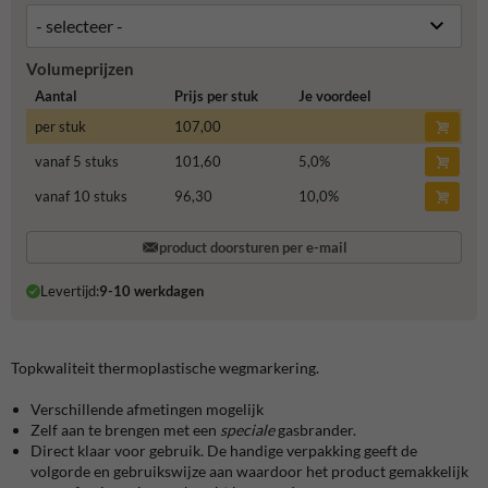
Volumeprijzen
Aantal
Prijs per stuk
Je voordeel
per stuk
107,00
vanaf 5 stuks
101,60
5,0
%
vanaf 10 stuks
96,30
10,0
%
product doorsturen per e-mail
Levertijd:
9-10 werkdagen
Topkwaliteit thermoplastische wegmarkering.
Verschillende afmetingen mogelijk
Zelf aan te brengen met een
speciale
gasbrander.
Direct klaar voor gebruik. De handige verpakking geeft de
volgorde en gebruikswijze aan waardoor het product gemakkelijk