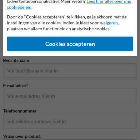
(advertentiepersonalisatie). Meer weten?
Lees hier alles over ons
cookiebeleid
.
Door op "Cookies accepteren" te klikken, ga je akkoord met de
instellingen van alle cookies. Indien je kiest voor
weigeren
,
Stel je vraag aan Grondmarkering.be
plaatsen we alleen functionele en analytische cookies.
Naam*
Cookies accepteren
Bedrijfsnaam
E-mailadres*
Telefoonnummer
Vraag over product