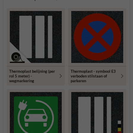
Thermoplast belijning (per
Thermoplast - symbool E3
rol 5 meter) -
verboden stilstaan of
wegmarkering
parkeren