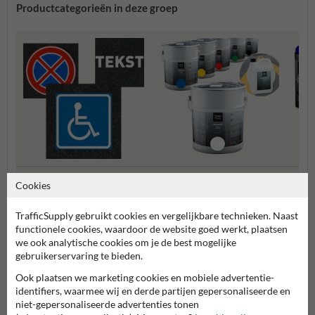
Productcategorieën in deze groep
Thermoplastische
Wegenverf
Tijdel
Cookies
wegmarkering
TrafficSupply gebruikt cookies en vergelijkbare technieken. Naast
Wegmarkering DIY
functionele cookies, waardoor de website goed werkt, plaatsen
we ook analytische cookies om je de best mogelijke
gebruikerservaring te bieden.
Ook plaatsen we marketing cookies en mobiele advertentie-
identifiers, waarmee wij en derde partijen gepersonaliseerde en
niet-gepersonaliseerde advertenties tonen