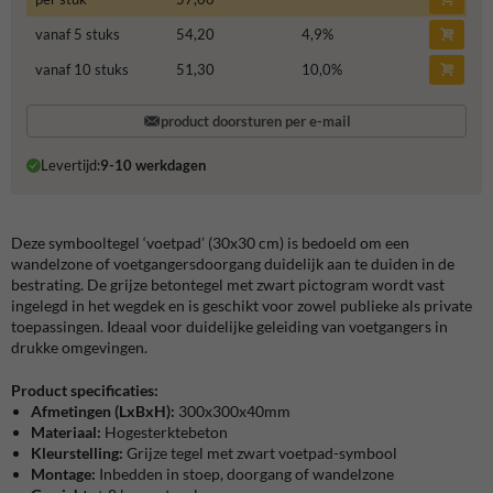
vanaf 5 stuks
54,20
4,9
%
vanaf 10 stuks
51,30
10,0
%
product doorsturen per e-mail
Levertijd:
9-10 werkdagen
Deze symbooltegel ‘voetpad’ (30x30 cm) is bedoeld om een
wandelzone of voetgangersdoorgang duidelijk aan te duiden in de
bestrating. De grijze betontegel met zwart pictogram wordt vast
ingelegd in het wegdek en is geschikt voor zowel publieke als private
toepassingen. Ideaal voor duidelijke geleiding van voetgangers in
drukke omgevingen.
Product specificaties:
Afmetingen
(LxBxH):
300x300x40mm
Materiaal:
Hogesterktebeton
Kleurstelling:
Grijze tegel met zwart voetpad-symbool
Montage:
Inbedden in stoep, doorgang of wandelzone