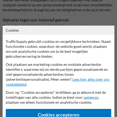
voetpad-symbool op een grijze ondergrond zorgt voor onmiddellijke
herkenbaarheid en draagt bij aan de veiligheid en orde op je terrein.
Slijtvaste tegel voor intensief gebruik
De tegel is gemaakt uit hogesterktebeton en voorzien van een
Cookies
slijtvaste, UV-bestendige opdruk. Daardoor blijft het pictogram
duidelijk zichtbaar, zelfs bij intensief gebruik en blootstelling aan
weer en wind. Eenvoudig te integreren in bestaande of nieuwe
TrafficSupply gebruikt cookies en vergelijkbare technieken. Naast
bestrating.
functionele cookies, waardoor de website goed werkt, plaatsen
we ook analytische cookies om je de best mogelijke
Toepassingsmogelijkheden
gebruikerservaring te bieden.
Deze symbooltegel is geschikt voor:
Ook plaatsen we marketing cookies en mobiele advertentie-
Stoepen in stads- en dorpskernen
identifiers, waarmee wij en derde partijen gepersonaliseerde en
Doorgangen op schoolterreinen
niet-gepersonaliseerde advertenties tonen
Fietspaden met gemengde zones
(advertentiepersonalisatie). Meer weten?
Lees hier alles over ons
Bedrijventerreinen of magazijnen
cookiebeleid
.
Openbare parkings met aparte looproutes
Gemeentelijke voetpaden of wandelassen
Door op "Cookies accepteren" te klikken, ga je akkoord met de
instellingen van alle cookies. Indien je kiest voor
weigeren
,
Een vaste, duidelijke en onderhoudsarme oplossing om voetgangers
plaatsen we alleen functionele en analytische cookies.
correct te geleiden.
Cookies accepteren