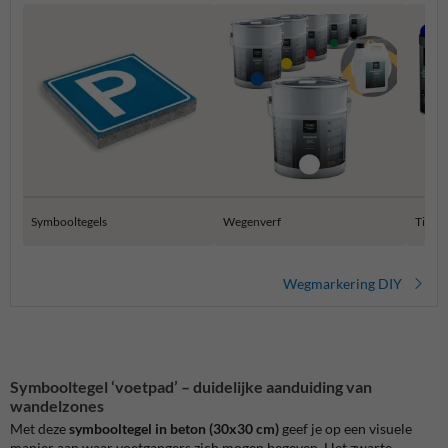
Symbooltegels
Wegenverf
Tijdel
Wegmarkering DIY
Symbooltegel ‘voetpad’ – duidelijke aanduiding van
wandelzones
Met deze
symbooltegel in beton (30x30 cm)
geef je op een visuele
manier aan waar voetgangers zich mogen begeven. Het zwarte