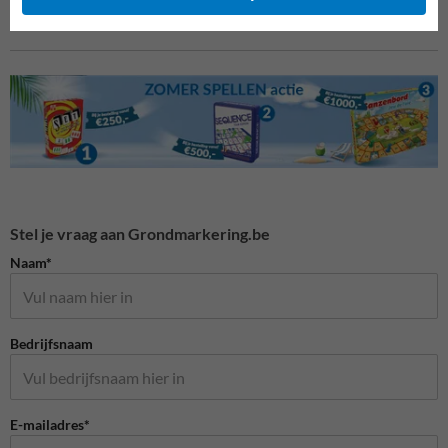
Stel je vraag aan Grondmarkering.be
Naam*
Bedrijfsnaam
E-mailadres*