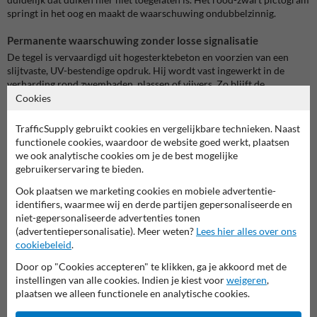
springt in het oog en maakt de waarschuwing ondubbelzinnig.
Permanente waarschuwing zonder losse signalisatie
De tegel is vervaardigd uit hogesterktebeton en voorzien van een
slijtvaste, UV-bestendige opdruk. Hij wordt vast ingewerkt in de
verharding rond zwembaden, plassen of vijvers. Zo blijft de
boodschap zichtbaar, ook bij intensief gebruik of natte
Cookies
omstandigheden.
TrafficSupply gebruikt cookies en vergelijkbare technieken. Naast
Toepassingsmogelijkheden
functionele cookies, waardoor de website goed werkt, plaatsen
Deze symbooltegel is geschikt voor:
we ook analytische cookies om je de best mogelijke
Openbare zwembaden of recreatiebaden
gebruikerservaring te bieden.
Hotels of wellnesscentra
Ook plaatsen we marketing cookies en mobiele advertentie-
Zwemvijvers en waterpartijen
identifiers, waarmee wij en derde partijen gepersonaliseerde en
Campings of vakantieparken
niet-gepersonaliseerde advertenties tonen
Sportclubs of zwemscholen
(advertentiepersonalisatie). Meer weten?
Lees hier alles over ons
Gemeentelijke zwemzones
cookiebeleid
.
Een duidelijke en vaste waarschuwing die helpt om ongevallen te
Door op "Cookies accepteren" te klikken, ga je akkoord met de
voorkomen.
instellingen van alle cookies. Indien je kiest voor
weigeren
,
plaatsen we alleen functionele en analytische cookies.