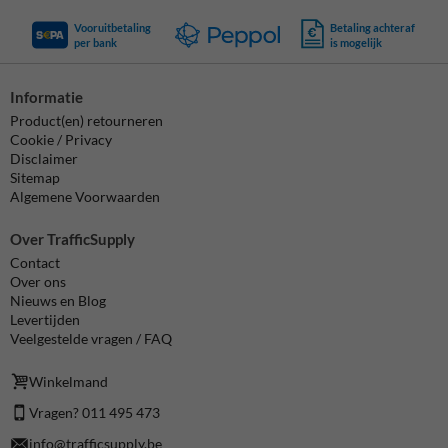
Vooruitbetaling
Betaling achteraf
per bank
is mogelijk
Informatie
Product(en) retourneren
Cookie / Privacy
Disclaimer
Sitemap
Algemene Voorwaarden
Over TrafficSupply
Contact
Over ons
Nieuws en Blog
Levertijden
Veelgestelde vragen / FAQ
Winkelmand
Vragen? 011 495 473
info@trafficsupply.be