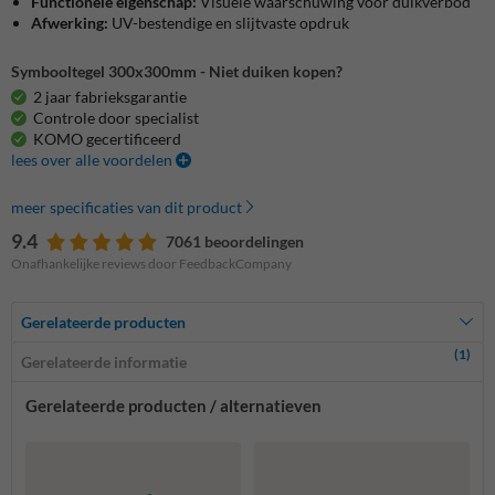
Functionele eigenschap:
Visuele waarschuwing voor duikverbod
Afwerking:
UV-bestendige en slijtvaste opdruk
Symbooltegel 300x300mm - Niet duiken kopen?
2 jaar fabrieksgarantie
Controle door specialist
KOMO gecertificeerd
lees over alle voordelen
meer specificaties van dit product
9.4
7061 beoordelingen
Onafhankelijke reviews door FeedbackCompany
Gerelateerde producten
(1)
Gerelateerde informatie
Gerelateerde producten / alternatieven