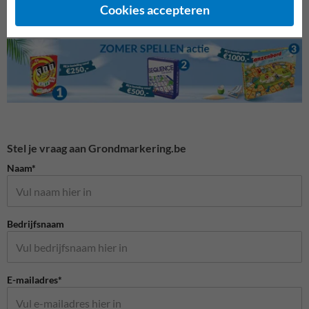
Cookies accepteren
Stel je vraag aan Grondmarkering.be
Naam*
Bedrijfsnaam
E-mailadres*