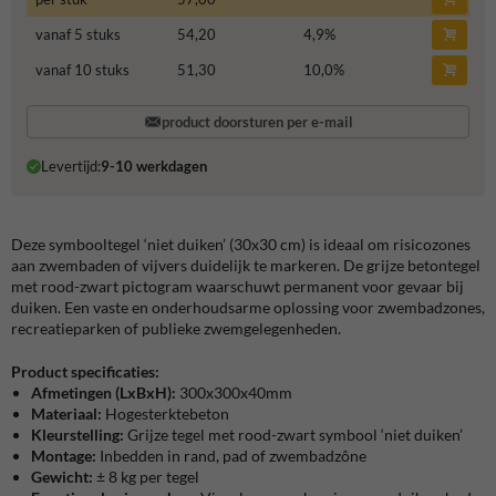
vanaf 5 stuks
54,20
4,9
%
vanaf 10 stuks
51,30
10,0
%
product doorsturen per e-mail
Levertijd:
9-10 werkdagen
Deze symbooltegel ‘niet duiken’ (30x30 cm) is ideaal om risicozones
aan zwembaden of vijvers duidelijk te markeren. De grijze betontegel
met rood-zwart pictogram waarschuwt permanent voor gevaar bij
duiken. Een vaste en onderhoudsarme oplossing voor zwembadzones,
recreatieparken of publieke zwemgelegenheden.
Product specificaties:
Afmetingen
(LxBxH):
300x300x40mm
Materiaal:
Hogesterktebeton
Kleurstelling:
Grijze tegel met rood-zwart symbool ‘niet duiken’
Montage:
Inbedden in rand, pad of zwembadzône
Gewicht:
± 8 kg per tegel