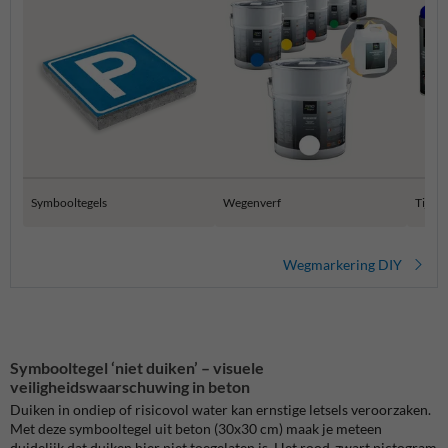
Symbooltegels
Wegenverf
Tijdel
Wegmarkering DIY
Symbooltegel ‘niet duiken’ – visuele
veiligheidswaarschuwing in beton
Duiken in ondiep of risicovol water kan ernstige letsels veroorzaken.
Met deze symbooltegel uit beton (30x30 cm) maak je meteen
duidelijk dat duiken hier niet toegelaten is. Het rood-zwart pictogram