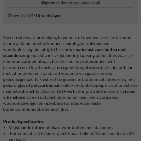
product doorsturen per e-mail
Levertijd:
14-15 werkdagen
Op een site waar bezoekers, bewoners of medewerkers informatie
vanop afstand moeten kunnen raadplegen, volstaat een
wandoplossing niet altijd. Deze
informatiekast voor buiten met
staanders
is gemaakt voor vrijstaande plaatsing op locaties waar je
communicatie zichtbaar, beschermd en professioneel wilt
presenteren. De vitrinekast is regen- en spatwaterdicht, afsluitbaar
met cilinderslot en standaard voorzien van gasveren voor
gebruiksgemak. Je kiest zelf de gewenste buitenmaat, uitvoering met
gehard glas of polycarbonaat
, enkel- of dubbelzijdig, en optioneel een
magnetische achterplaat of LED-verlichting. Zo stel je een
vrijstaand
vitrinebord
samen dat past bij scholen, bedrijven, zorgsites,
woonomgevingen en openbare ruimtes waar vaste
buitencommunicatie belangrijk is.
Productspecificaties:
Vrijstaande informatiekast voor buiten met staanders
Buitenmaat vrij te kiezen, zichtmaat telkens 18 cm smaller en 20
cm lager