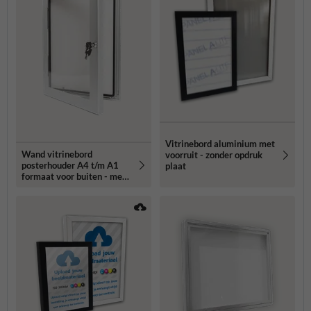
Vitrinebord aluminium met
Wand vitrinebord
voorruit - zonder opdruk
posterhouder A4 t/m A1
plaat
formaat voor buiten - met
slot