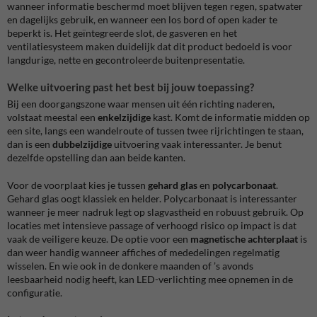
wanneer informatie beschermd moet blijven tegen regen, spatwater
en dagelijks gebruik, en wanneer een los bord of open kader te
beperkt is. Het geïntegreerde slot, de gasveren en het
ventilatiesysteem maken duidelijk dat dit product bedoeld is voor
langdurige, nette en gecontroleerde buitenpresentatie.
Welke uitvoering past het best bij jouw toepassing?
Bij een doorgangszone waar mensen uit één richting naderen,
volstaat meestal een
enkelzijdige
kast. Komt de informatie midden op
een site, langs een wandelroute of tussen twee rijrichtingen te staan,
dan is een
dubbelzijdige
uitvoering vaak interessanter. Je benut
dezelfde opstelling dan aan beide kanten.
Voor de voorplaat kies je tussen
gehard glas
en
polycarbonaat
.
Gehard glas oogt klassiek en helder. Polycarbonaat is interessanter
wanneer je meer nadruk legt op slagvastheid en robuust gebruik. Op
locaties met intensieve passage of verhoogd risico op impact is dat
vaak de veiligere keuze. De optie voor een
magnetische achterplaat
is
dan weer handig wanneer affiches of mededelingen regelmatig
wisselen. En wie ook in de donkere maanden of ’s avonds
leesbaarheid nodig heeft, kan LED-verlichting mee opnemen in de
configuratie.