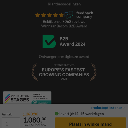
Klantbeoordelingen
Bekijk onze
7062
reviews
Winnaar Becom B2B Award
Ontvanger prestigieuze award
productopties tonen
Levertijd:
14-15 werkdagen
1.200,00
Aantal:
1.080,
00
1.674,64
incl. btw
© 2026 TrafficSupply. Alle rechten voorbehouden.