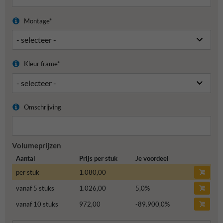
Montage*
Kleur frame*
Omschrijving
Volumeprijzen
Aantal
Prijs per stuk
Je voordeel
per stuk
1.080,00
vanaf 5 stuks
1.026,00
5,0
%
vanaf 10 stuks
972,00
-89.900,0
%