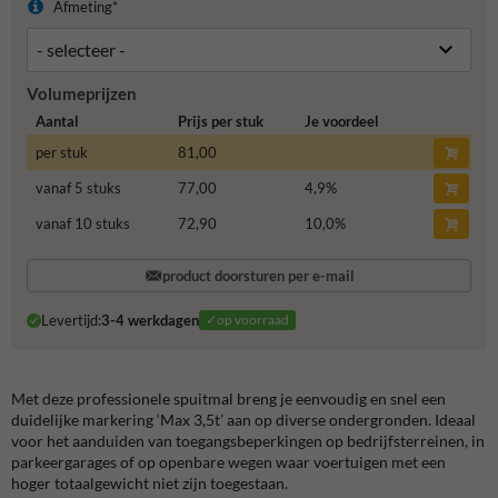
Afmeting*
Volumeprijzen
Aantal
Prijs per stuk
Je voordeel
per stuk
81,00
vanaf 5 stuks
77,00
4,9
%
vanaf 10 stuks
72,90
10,0
%
product doorsturen per e-mail
Levertijd:
3-4 werkdagen
✓op voorraad
Met deze professionele spuitmal breng je eenvoudig en snel een
duidelijke markering ‘Max 3,5t’ aan op diverse ondergronden. Ideaal
voor het aanduiden van toegangsbeperkingen op bedrijfsterreinen, in
parkeergarages of op openbare wegen waar voertuigen met een
hoger totaalgewicht niet zijn toegestaan.