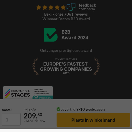
Bekijk onze
7061
reviews
Winnaar Becom B2B Award
Ontvanger prestigieuze award
Levertijd:
9-10 werkdagen
Aantal:
Prijs p/st
209,
80
253,86
incl. btw
© 2026 TrafficSupply. Alle rechten voorbehouden.