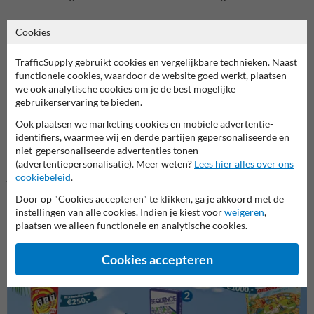
De voordelen van thermoplastische wegmarkeringen
Cookies
Thermoplastische markeringen zijn niet alleen duurzaam, maar ook
snel en gemakkelijk aan te brengen. Gebruik een gasbrander om de
TrafficSupply gebruikt cookies en vergelijkbare technieken. Naast
markering stevig te bevestigen op diverse ondergronden. Het
functionele cookies, waardoor de website goed werkt, plaatsen
materiaal is ontworpen om lang mee te gaan en biedt een uitstekende
we ook analytische cookies om je de best mogelijke
zichtbaarheid, zowel overdag als 's nachts.
gebruikerservaring te bieden.
Snelle levering en topkwaliteit uit België
Ook plaatsen we marketing cookies en mobiele advertentie-
Bij Verkeersbord.be leveren we producten van Belgische makelij, met
identifiers, waarmee wij en derde partijen gepersonaliseerde en
aandacht voor kwaliteit en klantentevredenheid. Dankzij onze snelle
niet-gepersonaliseerde advertenties tonen
levering en gebruiksvriendelijke service kun je snel aan de slag met
(advertentiepersonalisatie). Meer weten?
Lees hier alles over ons
jouw markering. Bestel vandaag nog en zorg voor een duidelijke en
cookiebeleid
.
professionele aanduiding van rookvrije zones.
Door op "Cookies accepteren" te klikken, ga je akkoord met de
instellingen van alle cookies. Indien je kiest voor
weigeren
,
plaatsen we alleen functionele en analytische cookies.
Cookies accepteren