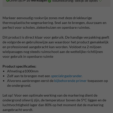
Levertijd:
9-10 werkdagen
Volumekorting? Bekijk de opties
Markeer eenvoudig rookvrije zones met deze driekleurige
thermoplastische wegmarkering. Snel aan te brengen, duurzaam en
perfect voor scholen, ziekenhuizen en openbare ruimtes.
Dit product is direct klaar voor gebruik. De handige verpakking geeft
de volgorde en gebruikswijze aan waardoor het product gemakkelijk
en professioneel aangebracht kan worden. Voldoet na 2 miljoen
wielpassages nog steeds ruimschoot aan de wettelijke richtlijnen
voor gebruik in openbare ruimte
Product specificaties:
Afmeting ø1000mm
Zelf aan te brengen met een
speciale
gasbrander.
Alvorens aanbrengen eerst de
bijbehorende primer
toepassen op
de ondergrond.
Let op! Voor een optimale werking van de markering dient de
ondergrond olievrij zijn, de temperatuur boven de 5°C liggen en de
luchtvochtigheid lager dan 80% op het moment dat de markering
aangebracht wordt.