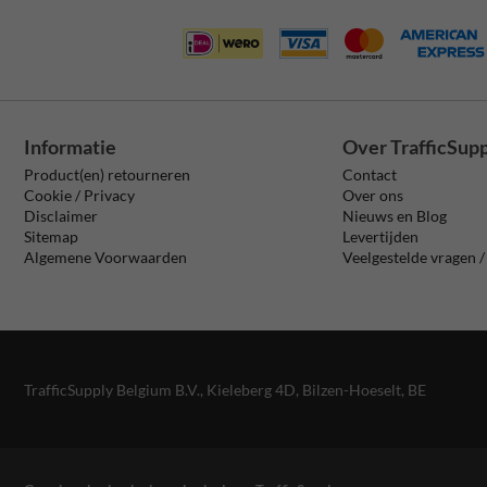
Informatie
Over TrafficSup
Product(en) retourneren
Contact
Cookie / Privacy
Over ons
Disclaimer
Nieuws en Blog
Sitemap
Levertijden
Algemene Voorwaarden
Veelgestelde vragen 
TrafficSupply Belgium B.V.,
Kieleberg 4D
,
Bilzen-Hoeselt, BE