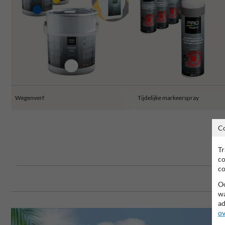
Wegenverf
Tijdelijke markeerspray
C
Tr
co
co
Oo
wa
ad
ov