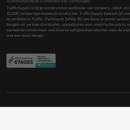
Grondmarkering.be is onderdeel van TrafficSupply
TrafficSupply is dé grootste online aanbieder van verkeers-, tekst- 
10.000 verkeersgerelateerde producten. TrafficSupply bestaat uit 
te verdelen in Traffic, Parking en Safety. Bij ons koop je zowel verk
beugels en verkeersbordpalen, oplaadpalen voor elektrische auto’s
parkeerterreinen maar ook diverse veiligheidsproducten voor de ind
met een mooi design.