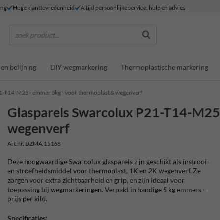
ing
Hoge klanttevredenheid
Altijd persoonlijke service, hulp en advies
zoek product...
en belijning
DIY wegmarkering
Thermoplastische markering
1-T14-M25 - emmer 5kg - voor thermoplast & wegenverf
Glasparels Swarcolux P21-T14-M25 
wegenverf
Art.nr. DZMA.15168
Deze hoogwaardige Swarcolux glasparels zijn geschikt als instrooi-
en stroefheidsmiddel voor thermoplast, 1K en 2K wegenverf. Ze
zorgen voor extra zichtbaarheid en grip, en zijn ideaal voor
toepassing bij wegmarkeringen. Verpakt in handige 5 kg emmers –
prijs per kilo.
Specificaties: