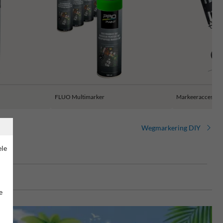
FLUO Multimarker
Markeeraccessoir
Wegmarkering DIY
ele
e