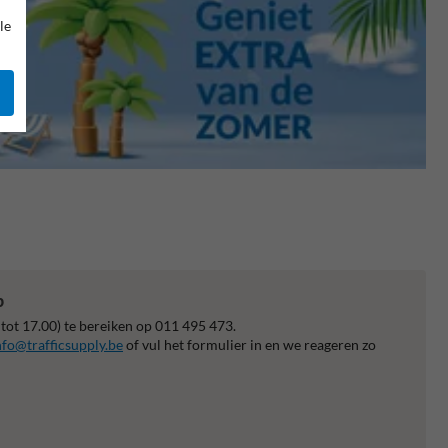
le
p
 tot 17.00) te bereiken op 011 495 473.
nfo@trafficsupply.be
of vul het formulier in en we reageren zo