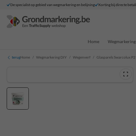
De specialist op gebied van wegmarkering en belijning
Korting bij directe betal
Home
Wegmarkering 
terug
Home
Wegmarkering DIY
Wegenverf
Glasparels Swarcolux P2