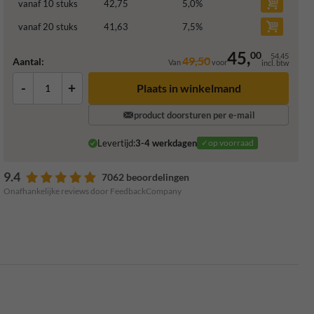
vanaf 10 stuks
42,75
5,0
%
vanaf 20 stuks
41,63
7,5
%
45,
00
54,45
49,50
Aantal:
Van
voor
incl. btw
-
+
Plaats in winkelmand
product doorsturen per e-mail
Levertijd:
3-4 werkdagen
✓op voorraad
9.4
7062 beoordelingen
Onafhankelijke reviews door FeedbackCompany