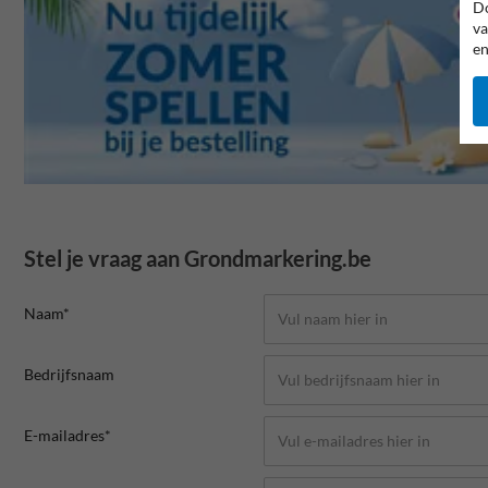
Do
va
en
Stel je vraag aan Grondmarkering.be
Naam*
Bedrijfsnaam
E-mailadres*