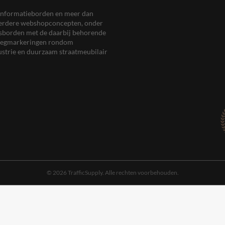
en informatieborden en meer dan
meerdere webshopconcepten, onder
eersborden met de daarbij behorende
, wegmarkeringen rondom
ustrie en duurzaam straatmeubilair
© 2026 TrafficSupply. Alle rechten voorbehouden.