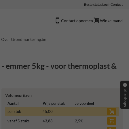
Bestelstatus
Login
Contact
Contact opnemen
Winkelmand
Over Grondmarkering.be
- emmer 5kg - voor thermoplast &
alle shops
Volumeprijzen
Aantal
Prijs per stuk
Je voordeel
per stuk
45,00
vanaf 5 stuks
43,88
2,5
%