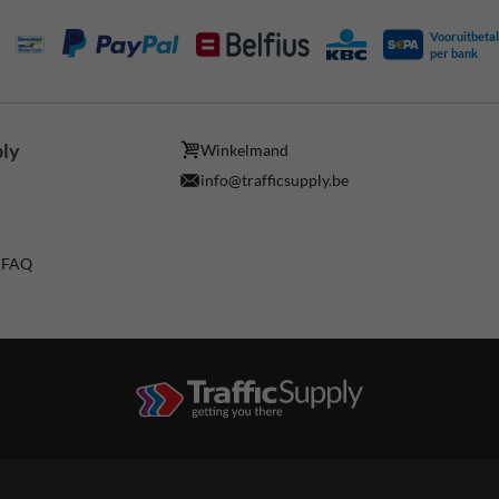
Vooruitbetal
per bank
ply
Winkelmand
info@trafficsupply.be
/ FAQ