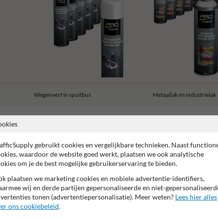
Wegenverf in spuitbus
Metaallak en industrielak
ookies
afficSupply gebruikt cookies en vergelijkbare technieken. Naast function
okies, waardoor de website goed werkt, plaatsen we ook analytische
2 jaar fabrieksgarantie
Topkwaliteit product
okies om je de best mogelijke gebruikerservaring te bieden.
k plaatsen we marketing cookies en mobiele advertentie-identifiers,
armee wij en derde partijen gepersonaliseerde en niet-gepersonaliseerd
vertenties tonen (advertentiepersonalisatie). Meer weten?
Lees hier alles
er ons cookiebeleid
.