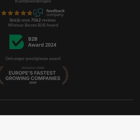
Klantbeoordelingen
Bekijk onze
7062
reviews
Winnaar Becom B2B Award
Ontvanger prestigieuze award