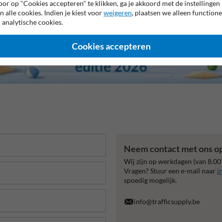
or op "Cookies accepteren" te klikken, ga je akkoord met de instellingen
n alle cookies. Indien je kiest voor
weigeren
, plaatsen we alleen functione
 analytische cookies.
Cookies accepteren
Neem contact met ons o
Wij zijn op werkdagen (van 8.00
Vragen? Stuur een e-mail naar
i
spoedig mogelijk.
info@trafficsupply.be