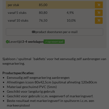
per stuk
85,00
vanaf 5 stuks
80,80
4,9
%
vanaf 10 stuks
76,50
10,0
%
product doorsturen per e-mail
Levertijd:
3-4 werkdagen
✓op voorraad
Sjabloon / spuitmal ‘
bakfiets
’ voor het eenvoudig zelf aanbrengen van
wegmarkering.
Productspecificaties:
Eenvoudig zelf wegmarkering aanbrengen
Afmetingen icoon 80x42,5cm (spuitmal afmeting 120x80cm
Materiaal geschuimd PVC (5mm)
Geschikt voor langdurig gebruik
Geschikt voor gebruik i.c.m. wegenverf of markeringsverf.
Beste resultaat met markeringsverf in spuitvorm i.c.m. een
markeerpistool