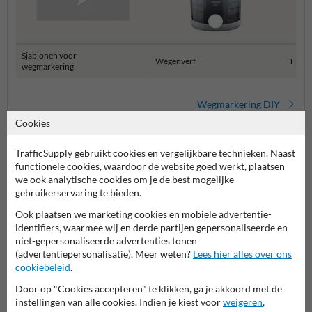
Sjablonen voor
Wegenverf
Tijdel
wegmarkering
Wegmarkering DIY
Cookies
TrafficSupply gebruikt cookies en vergelijkbare technieken. Naast
functionele cookies, waardoor de website goed werkt, plaatsen
we ook analytische cookies om je de best mogelijke
gebruikerservaring te bieden.
Ook plaatsen we marketing cookies en mobiele advertentie-
identifiers, waarmee wij en derde partijen gepersonaliseerde en
niet-gepersonaliseerde advertenties tonen
Stel je vraag aan Grondmarkering.be
(advertentiepersonalisatie). Meer weten?
Lees hier alles over ons
cookiebeleid
.
Naam*
Door op "Cookies accepteren" te klikken, ga je akkoord met de
instellingen van alle cookies. Indien je kiest voor
weigeren
,