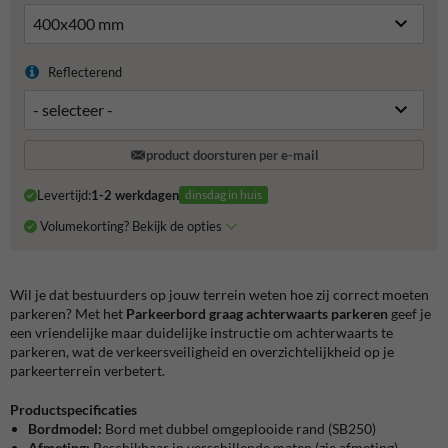
Reflecterend
product doorsturen per e-mail
Levertijd:
1-2 werkdagen
dinsdag in huis
Volumekorting? Bekijk de opties
Wil je dat bestuurders op jouw terrein weten hoe zij correct moeten
parkeren? Met het
Parkeerbord graag achterwaarts parkeren
geef je
een vriendelijke maar duidelijke instructie om achterwaarts te
parkeren, wat de verkeersveiligheid en overzichtelijkheid op je
parkeerterrein verbetert.
Productspecificaties
Bordmodel:
Bord met dubbel omgeplooide rand (SB250)
Afmeting:
Beschikbaar in verschillende maten (zie afmeting)