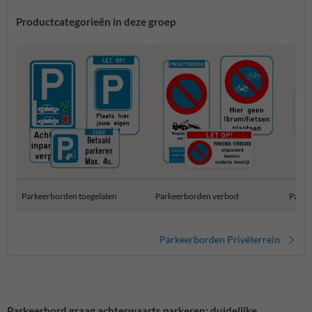
Productcategorieën in deze groep
Parkeerborden toegelaten
Parkeerborden verbod
Parke
Parkeerborden Privéterrein
Parkeerbord graag achterwaarts parkeren: duidelijke