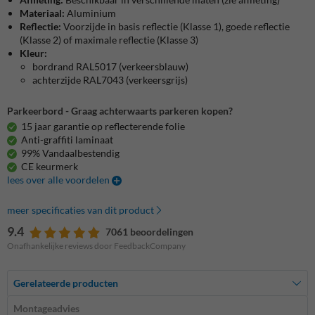
Materiaal:
Aluminium
Reflectie:
Voorzijde in basis reflectie (Klasse 1), goede reflectie
(Klasse 2) of maximale reflectie (Klasse 3)
Kleur:
bordrand RAL5017 (verkeersblauw)
achterzijde RAL7043 (verkeersgrijs)
Parkeerbord - Graag achterwaarts parkeren kopen?
15 jaar garantie op reflecterende folie
Anti-graffiti laminaat
99% Vandaalbestendig
CE keurmerk
lees over alle voordelen
meer specificaties van dit product
9.4
7061 beoordelingen
Onafhankelijke reviews door FeedbackCompany
Gerelateerde producten
Montageadvies