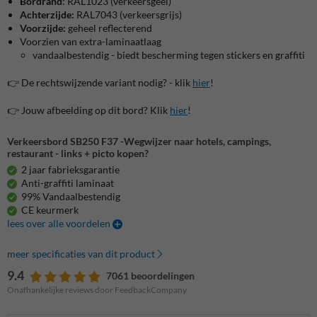
Bordrand
: RAL1023 (verkeersgeel)
Achterzijde:
RAL7043 (verkeersgrijs)
Voorzijde:
geheel reflecterend
Voorzien van extra-laminaatlaag
vandaalbestendig - biedt bescherming tegen stickers en graffiti
👉 De rechtswijzende variant nodig? - klik
hier
!
👉 Jouw afbeelding op dit bord? Klik
hier
!
Verkeersbord SB250 F37 -Wegwijzer naar hotels, campings,
restaurant - links + picto kopen?
2 jaar fabrieksgarantie
Anti-graffiti laminaat
99% Vandaalbestendig
CE keurmerk
lees over alle voordelen
meer specificaties van dit product
9.4
7061 beoordelingen
Onafhankelijke reviews door FeedbackCompany