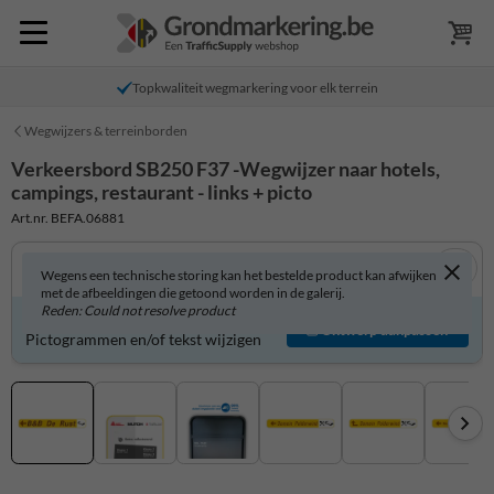
Topkwaliteit wegmarkering voor elk terrein
Wegwijzers & terreinborden
Verkeersbord SB250 F37 -Wegwijzer naar hotels,
campings, restaurant - links + picto
Art.nr. BEFA.06881
Wegens een technische storing kan het bestelde product kan afwijken
met de afbeeldingen die getoond worden in de galerij.
Reden: Could not resolve product
Verkeersbord zelf aanpassen?
Ontwerp aanpassen
Pictogrammen en/of tekst wijzigen