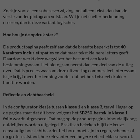
Zoek je vooral een sobere verwijzing met alleen tekst, dan kan de
versie zonder pictogram volstaan. Wil je net sneller herkenning
creëren, dan is deze variant logischer.
Hoe hou je de opdruk sterk?
De productpagina geeft zelf aan dat de breedte beperkt is tot
40
karakters inclusief spaties
en dat meer tekst kleinere letters geeft.
Daardoor werkt deze wegwijzer het best met een korte
bestemmingsnaam. Het pictogram neemt dan een deel van de uitleg
over. Dat is precies waarom deze uitvoering commercieel interessant
is: je krijgt meer herkenning zonder dat het bord visueel drukker
hoeft te worden.
Reflectie en zichtbaarheid
In de configurator kies je tussen
klasse 1
en
klasse 3
, terwijl lager op
de pagina staat dat dit bord volgens het
SB250-bestek in klasse 1
folie
wordt uitgevoerd. Dat mag op de productpagina inhoudelijk nog
duidelijker worden uitgelegd. Praktisch bekeken blijft de keuze
eenvoudig: hoe zichtbaarder het bord moet zijn in regen, schemer of
op grotere afstand, hoe relevanter een hogere reflectieklasse wordt.