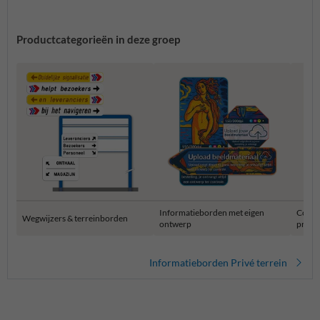
Productcategorieën in deze groep
Informatieborden met eigen
Combi
Wegwijzers & terreinborden
ontwerp
privét
Informatieborden Privé terrein