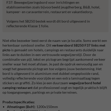
F37: Bewegwijzeringsbord voor inrichtingen en
etablissementen zoals bijvoorbeeld jeugdherberg, B&B, hotel,
kampeer- en caravanterrein, restaurant en vakantiedorp.
Volgens het SB250 bestek wordt dit bord uitgevoerd in
reflecterende Klasse 1 folie.
Niet elke bezoeker leest eerst de naam van je locatie. Soms werkt een
herkenbaar symbool sneller. Dit
verkeersbord SB250 F37 links met
picto
is gemaakt om hotels, campings en restaurants duidelijk naar
links aan te duiden in een vertrouwde wegwijzerstijl. Door de
combinatie van pijl, tekst en pictogram begrijpt aankomend verkeer
sneller waar het moet afslaan. Je past de opdruk eenvoudig aan en
voegt het gewenste pictogram toe volgens jouw bestemming. Het
bord is uitgevoerd in aluminium met dubbel omgeplooide rand,
volledig reflecterende voorzijde en een extra laminaatlaag tegen
stickers en graffiti. Zo kies je een duurzaam
wegwijzerbord hotel
camping restaurant
dat professioneel oogt en tegelijk praktisch blijft
op toegangswegen, parkings en private terreinen.
Productspecificaties:
Afmetingen (BxH
): 1200x150mm