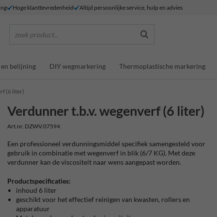
ing
Hoge klanttevredenheid
Altijd persoonlijke service, hulp en advies
zoek product...
en belijning
DIY wegmarkering
Thermoplastische markering
 (6 liter)
Verdunner t.b.v. wegenverf (6 liter)
Art.nr. DZWV.07594
Een professioneel verdunningsmiddel specifiek samengesteld voor
gebruik in combinatie met wegenverf in blik (6/7 KG). Met deze
verdunner kan de viscositeit naar wens aangepast worden.
Productspecificaties:
inhoud 6 liter
geschikt voor het effectief reinigen van kwasten, rollers en
apparatuur