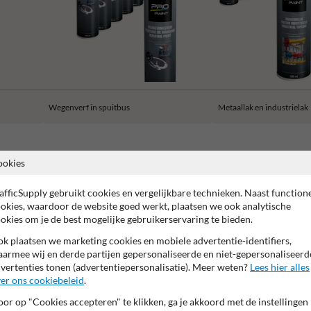
Wegenverf in spuitbus
Metaallak en industrielak
ookies
afficSupply gebruikt cookies en vergelijkbare technieken. Naast function
2 jaar fabrieksgarantie
Water- en vuilafstotend
Sneldrog
okies, waardoor de website goed werkt, plaatsen we ook analytische
okies om je de best mogelijke gebruikerservaring te bieden.
k plaatsen we marketing cookies en mobiele advertentie-identifiers,
armee wij en derde partijen gepersonaliseerde en niet-gepersonaliseerd
vertenties tonen (advertentiepersonalisatie). Meer weten?
Lees hier alles
er ons cookiebeleid
.
or op "Cookies accepteren" te klikken, ga je akkoord met de instellingen