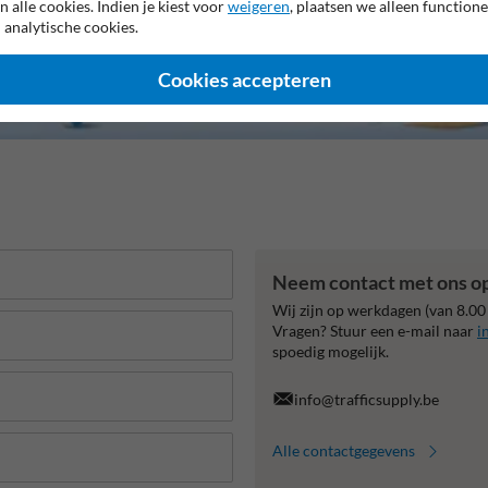
n alle cookies. Indien je kiest voor
weigeren
, plaatsen we alleen functione
 analytische cookies.
Cookies accepteren
Neem contact met ons o
Wij zijn op werkdagen (van 8.00
Vragen? Stuur een e-mail naar
i
spoedig mogelijk.
info@trafficsupply.be
Alle contactgegevens