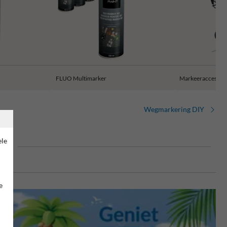
FLUO Multimarker
Markeeraccessoir
Wegmarkering DIY
ele
end
e