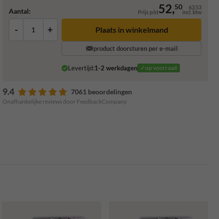
52,
50
63,53
Aantal:
Prijs p/st
incl. btw
-
+
Plaats in winkelmand
product doorsturen per e-mail
Levertijd:
1-2 werkdagen
✓op voorraad
9.4
7061 beoordelingen
Onafhankelijke reviews door FeedbackCompany