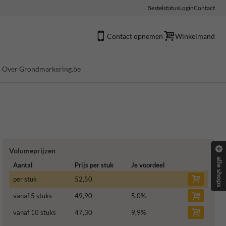
Bestelstatus
Login
Contact
Contact opnemen
Winkelmand
Over Grondmarkering.be
Volumeprijzen
alle shops
Aantal
Prijs per stuk
Je voordeel
per stuk
52,50
vanaf 5 stuks
49,90
5,0
%
vanaf 10 stuks
47,30
9,9
%