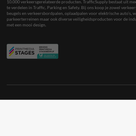
10.000 verkeersgerelateerde producten. TrafficSupply bestaat uit 
te verdelen in Traffic, Parking en Safety. Bij ons koop je zowel verk
beugels en verkeersbordpalen, oplaadpalen voor elektrische auto’s
parkeerterreinen maar ook diverse veiligheidsproducten voor de ind
met een mooi design.