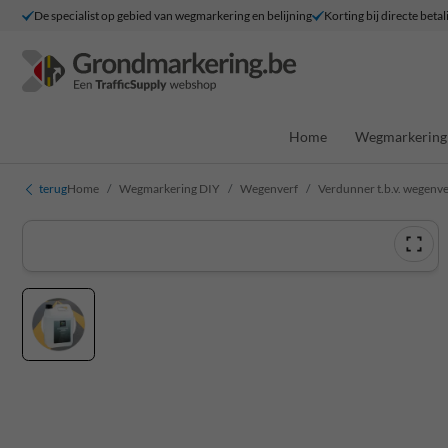
De specialist op gebied van wegmarkering en belijning
Korting bij directe betal
Home
Wegmarkering 
terug
Home
Wegmarkering DIY
Wegenverf
Verdunner t.b.v. wegenverf