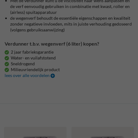
Met de verdunner kunt u de viscositeit naar wens aanpassen en
de verf eenvoudig gebruiken in combinatie met kwast, roller en
(airless) spuitapparatuur
de wegenverf behoudt de essentiële eigenschappen en kwaliteit
zonder negatieve invloeden, mits in juiste verhouding gedoseerd
(volgens gebruiksaanwijzing)
Verdunner t.b.v. wegenverf (6 liter) kopen?
2 jaar fabrieksgarantie
Water- en vuilafstotend
Sneldrogend
Milieuvriendelijk product
lees over alle voordelen