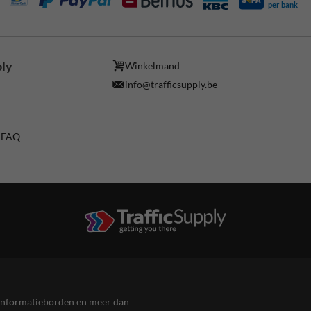
per bank
ply
Winkelmand
info@trafficsupply.be
/ FAQ
en informatieborden en meer dan