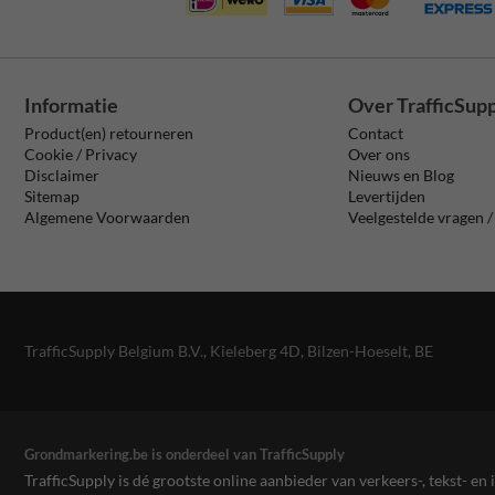
Informatie
Over TrafficSup
Product(en) retourneren
Contact
Cookie / Privacy
Over ons
Disclaimer
Nieuws en Blog
Sitemap
Levertijden
Algemene Voorwaarden
Veelgestelde vragen 
TrafficSupply Belgium B.V.,
Kieleberg 4D
,
Bilzen-Hoeselt, BE
Grondmarkering.be is onderdeel van TrafficSupply
TrafficSupply is dé grootste online aanbieder van verkeers-, tekst- 