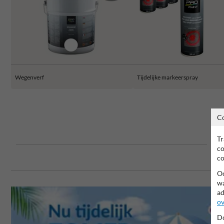
Wegenverf
Tijdelijke markeerspray
C
Tr
co
co
Oo
wa
ad
ov
Do