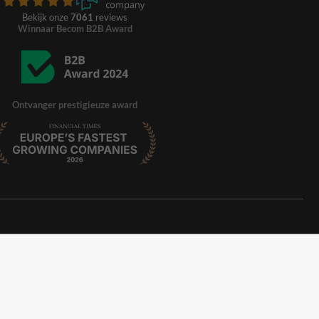
Bekijk onze
7061
reviews
Winnaar Becom B2B Award
Ontvanger prestigieuze award