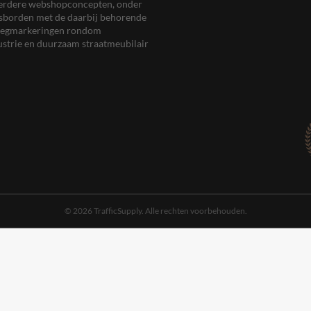
meerdere webshopconcepten, onder
eersborden met de daarbij behorende
, wegmarkeringen rondom
ustrie en duurzaam straatmeubilair
© 2026 TrafficSupply. Alle rechten voorbehouden.