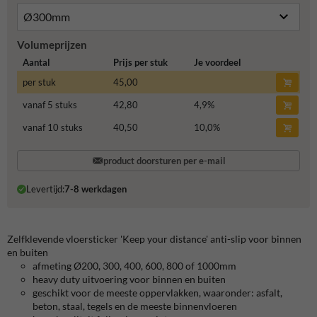
Volumeprijzen
Aantal
Prijs per stuk
Je voordeel
per stuk
45,00
vanaf 5 stuks
42,80
4,9
%
vanaf 10 stuks
40,50
10,0
%
product doorsturen per e-mail
Levertijd:
7-8 werkdagen
Zelfklevende vloersticker 'Keep your distance' anti-slip voor binnen
en buiten
afmeting Ø200, 300, 400, 600, 800 of 1000mm
heavy duty uitvoering voor binnen en buiten
geschikt voor de meeste oppervlakken, waaronder: asfalt,
beton, staal, tegels en de meeste binnenvloeren