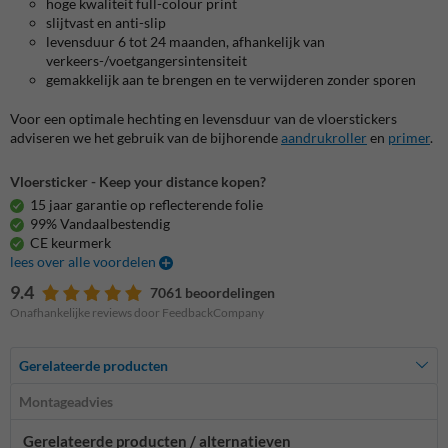
hoge kwaliteit full-colour print
slijtvast en anti-slip
levensduur 6 tot 24 maanden, afhankelijk van
verkeers-/voetgangersintensiteit
gemakkelijk aan te brengen en te verwijderen zonder sporen
Voor een optimale hechting en levensduur van de vloerstickers
adviseren we het gebruik van de bijhorende
aandrukroller
en
primer
.
Vloersticker - Keep your distance kopen?
15 jaar garantie op reflecterende folie
99% Vandaalbestendig
CE keurmerk
lees over alle voordelen
9.4
7061 beoordelingen
Onafhankelijke reviews door FeedbackCompany
Gerelateerde producten
Montageadvies
Gerelateerde producten / alternatieven