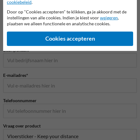
cookiebeleid
.
Door op "Cookies accepteren" te klikken, ga je akkoord met de
Stel je vraag aan Grondmarkering.be
instellingen van alle cookies. Indien je kiest voor
weigeren
,
plaatsen we alleen functionele en analytische cookies.
Naam*
Cookies accepteren
Bedrijfsnaam
E-mailadres*
Telefoonnummer
Vraag over product