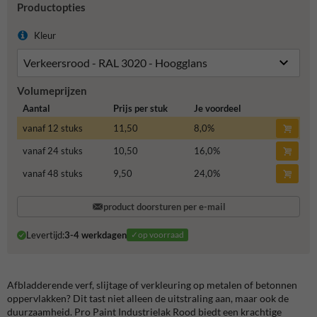
Productopties
Kleur
Volumeprijzen
Aantal
Prijs per stuk
Je voordeel
vanaf 12 stuks
11,50
8,0
%
vanaf 24 stuks
10,50
16,0
%
vanaf 48 stuks
9,50
24,0
%
product doorsturen per e-mail
Levertijd:
3-4 werkdagen
✓op voorraad
Afbladderende verf, slijtage of verkleuring op metalen of betonnen
oppervlakken? Dit tast niet alleen de uitstraling aan, maar ook de
duurzaamheid. Pro Paint Industrielak Rood biedt een krachtige