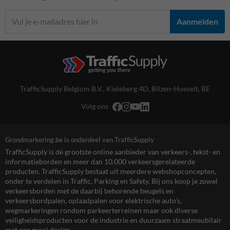
Aanmelden
TrafficSupply Belgium B.V.,
Kieleberg 4D
,
Bilzen-Hoeselt, BE
Volg ons
Grondmarkering.be is onderdeel van TrafficSupply
TrafficSupply is dé grootste online aanbieder van verkeers-, tekst- en
informatieborden en meer dan 10.000 verkeersgerelateerde
producten. TrafficSupply bestaat uit meerdere webshopconcepten,
onder te verdelen in Traffic, Parking en Safety. Bij ons koop je zowel
verkeersborden met de daarbij behorende beugels en
verkeersbordpalen, oplaadpalen voor elektrische auto’s,
wegmarkeringen rondom parkeerterreinen maar ook diverse
veiligheidsproducten voor de industrie en duurzaam straatmeubilair
met een mooi design.