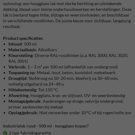
oplossing: een hoogglans lak met sterke hechting en uitstekende
dekking. Ideaal voor kleine onderhoudswerken en herstellingen. Deze
lak is bestand tegen hitte, slijtage en weersinvloeden, en beschikbaar
in verschillende roodtinten. De juiste keuze voor zichtbaar, langdurig
resultaat.
Product specificaties:
Inhoud
: 500 ml
Materiaalbasis
: Alkydhars
Kleurstelling
: Diverse RAL-roodtinten (o.a. RAL 3000, RAL 3020,
RAL 3001)
Verbruik
: 1 – 2 m² per 500 ml (afhankelijk van ondergrond)
Toepassing op
: Metaal, hout, beton, kunststof, metselwerk
Droogtijd
: Stofdroog na 10–20 min, kleefvrij na 30–60 min,
volledig uitgehard na 24–48 u
Hittebestendig
: Tot 110 °C
Afwerking
: Hoogglans, kras- en slijtvast, UV- en weerbestendig
Montage/gebruik
: Aanbrengen op droge, vetvrije ondergrond;
primer aanbevolen bij metaal
Opslag/gebruik
: Niet verwerken onder 10 °C of bij regen/volle zon
Industrielak rood - 500 ml - hoogglans kopen?
2 jaar fabrieksgarantie