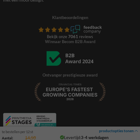
Klantbeoordelingen
Bekijk onze
7061
reviews
Winnaar Becom B2B Award
Ontvanger prestigieuze award
productopties tonen
te bestellen per 12 st
Levertijd:
3-4 werkdagen
14,50
Aantal: