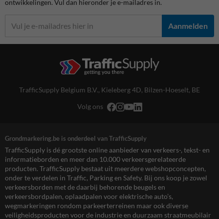
ontwikkelingen. Vul dan hieronder je e-mailadres in.
Aanmelden
TrafficSupply Belgium B.V.,
Kieleberg 4D
,
Bilzen-Hoeselt, BE
Volg ons
Grondmarkering.be is onderdeel van TrafficSupply
TrafficSupply is dé grootste online aanbieder van verkeers-, tekst- en
informatieborden en meer dan 10.000 verkeersgerelateerde
producten. TrafficSupply bestaat uit meerdere webshopconcepten,
onder te verdelen in Traffic, Parking en Safety. Bij ons koop je zowel
verkeersborden met de daarbij behorende beugels en
verkeersbordpalen, oplaadpalen voor elektrische auto’s,
wegmarkeringen rondom parkeerterreinen maar ook diverse
veiligheidsproducten voor de industrie en duurzaam straatmeubilair