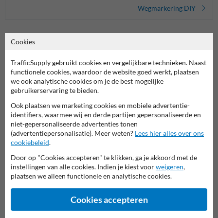
Wegmarkering DIY
Cookies
Krachtige witte lak voor professioneel herstel en afwerking
TrafficSupply gebruikt cookies en vergelijkbare technieken. Naast
Herstellingen uitvoeren of een oppervlak opnieuw voorzien van een
functionele cookies, waardoor de website goed werkt, plaatsen
egale witte laag? Pro Paint Industrielak Wit 500 ml is de perfecte lak
we ook analytische cookies om je de best mogelijke
voor duurzame en zichtbare resultaten op metaal, hout, beton en
gebruikerservaring te bieden.
meer.
Ook plaatsen we marketing cookies en mobiele advertentie-
identifiers, waarmee wij en derde partijen gepersonaliseerde en
Weersbestendig, krasvast en geschikt voor intensief
niet-gepersonaliseerde advertenties tonen
gebruik
(advertentiepersonalisatie). Meer weten?
Lees hier alles over ons
Deze lak is bestand tegen dagelijks gebruik, krassen, weersinvloeden
cookiebeleid
.
en hitte tot 110 °C. Verkrijgbaar in mat of hoogglans wit, zodat je
steeds de juiste afwerking kiest voor je toepassing. Ideaal voor
Door op "Cookies accepteren" te klikken, ga je akkoord met de
binnen- én buitentoepassingen.
instellingen van alle cookies. Indien je kiest voor
weigeren
,
plaatsen we alleen functionele en analytische cookies.
Snelle droogtijd en uitstekende dekking
Binnen 10–20 minuten is de lak stofdroog, en volledig uitgehard na
Cookies accepteren
24–48 uur. Dat maakt deze lak geschikt voor efficiënt onderhoud,
zonder in te boeten aan kwaliteit of duurzaamheid. Primer wordt