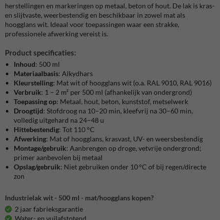
herstellingen en markeringen op metaal, beton of hout. De lak is kras-
en slijtvaste, weerbestendig en beschikbaar in zowel mat als
hoogglans wit. Ideaal voor toepassingen waar een strakke,
professionele afwerking vereist is.
Product specificaties:
Inhoud
: 500 ml
Materiaalbasis
: Alkydhars
Kleurstelling
: Mat wit of hoogglans wit (o.a. RAL 9010, RAL 9016)
Verbruik
: 1 – 2 m² per 500 ml (afhankelijk van ondergrond)
Toepassing op
: Metaal, hout, beton, kunststof, metselwerk
Droogtijd
: Stofdroog na 10–20 min, kleefvrij na 30–60 min,
volledig uitgehard na 24–48 u
Hittebestendig
: Tot 110 °C
Afwerking
: Mat of hoogglans, krasvast, UV- en weersbestendig
Montage/gebruik
: Aanbrengen op droge, vetvrije ondergrond;
primer aanbevolen bij metaal
Opslag/gebruik
: Niet gebruiken onder 10 °C of bij regen/directe
zon
Industrielak wit - 500 ml - mat/hoogglans kopen?
2 jaar fabrieksgarantie
Water- en vuilafstotend