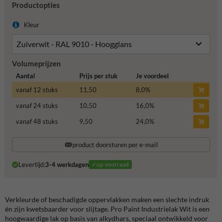
Productopties
Kleur
Volumeprijzen
Aantal
Prijs per stuk
Je voordeel
vanaf 12 stuks
11,50
8,0
%
vanaf 24 stuks
10,50
16,0
%
vanaf 48 stuks
9,50
24,0
%
product doorsturen per e-mail
Levertijd:
3-4 werkdagen
✓op voorraad
Verkleurde of beschadigde oppervlakken maken een slechte indruk
én zijn kwetsbaarder voor slijtage. Pro Paint Industrielak Wit is een
hoogwaardige lak op basis van alkydhars, speciaal ontwikkeld voor