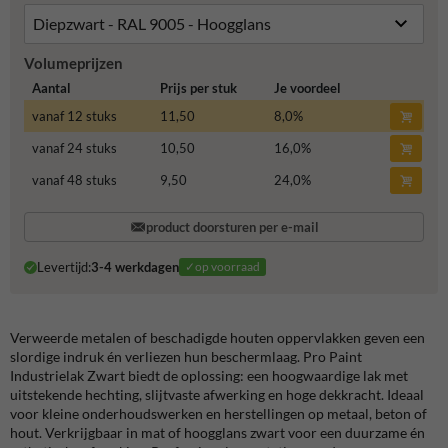
Volumeprijzen
Aantal
Prijs per stuk
Je voordeel
vanaf 12 stuks
11,50
8,0
%
vanaf 24 stuks
10,50
16,0
%
vanaf 48 stuks
9,50
24,0
%
product doorsturen per e-mail
Levertijd:
3-4 werkdagen
✓op voorraad
Verweerde metalen of beschadigde houten oppervlakken geven een
slordige indruk én verliezen hun beschermlaag. Pro Paint
Industrielak Zwart biedt de oplossing: een hoogwaardige lak met
uitstekende hechting, slijtvaste afwerking en hoge dekkracht. Ideaal
voor kleine onderhoudswerken en herstellingen op metaal, beton of
hout. Verkrijgbaar in mat of hoogglans zwart voor een duurzame én