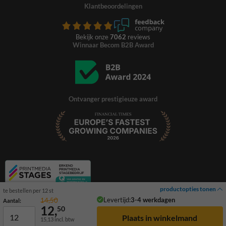
Klantbeoordelingen
Bekijk onze
7062
reviews
Winnaar Becom B2B Award
Ontvanger prestigieuze award
productopties tonen
te bestellen per 12 st
Levertijd:
3-4 werkdagen
14,50
Aantal:
12,
50
15,13
incl. btw
© 2026 TrafficSupply. Alle rechten voorbehouden.