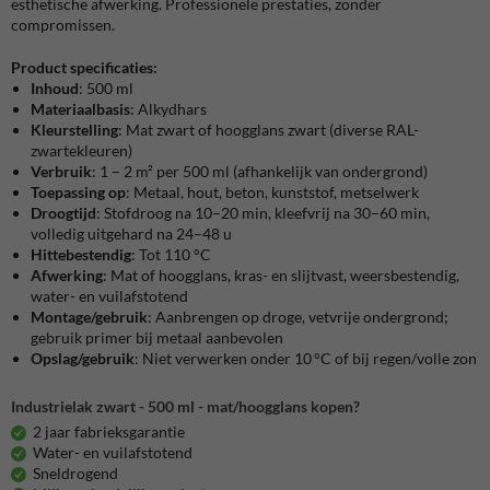
esthetische afwerking. Professionele prestaties, zonder
compromissen.
Product specificaties:
Inhoud
: 500 ml
Materiaalbasis
: Alkydhars
Kleurstelling
: Mat zwart of hoogglans zwart (diverse RAL-
zwartekleuren)
Verbruik
: 1 – 2 m² per 500 ml (afhankelijk van ondergrond)
Toepassing op
: Metaal, hout, beton, kunststof, metselwerk
Droogtijd
: Stofdroog na 10–20 min, kleefvrij na 30–60 min,
volledig uitgehard na 24–48 u
Hittebestendig
: Tot 110 °C
Afwerking
: Mat of hoogglans, kras- en slijtvast, weersbestendig,
water- en vuilafstotend
Montage/gebruik
: Aanbrengen op droge, vetvrije ondergrond;
gebruik primer bij metaal aanbevolen
Opslag/gebruik
: Niet verwerken onder 10 °C of bij regen/volle zon
Industrielak zwart - 500 ml - mat/hoogglans kopen?
2 jaar fabrieksgarantie
Water- en vuilafstotend
Sneldrogend