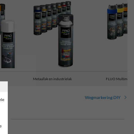
Metaallak en industrielak
FLUO Multimarke
Wegmarkering DIY
ele
end
e