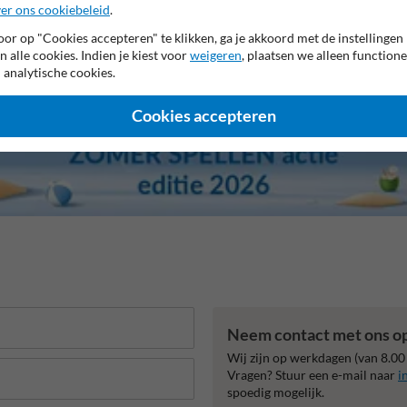
er ons cookiebeleid
.
or op "Cookies accepteren" te klikken, ga je akkoord met de instellingen
n alle cookies. Indien je kiest voor
weigeren
, plaatsen we alleen functione
 analytische cookies.
Cookies accepteren
Neem contact met ons o
Wij zijn op werkdagen (van 8.00
Vragen? Stuur een e-mail naar
i
spoedig mogelijk.