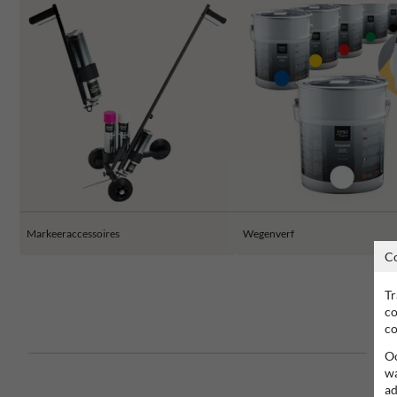
Markeeraccessoires
Wegenverf
C
Tr
co
co
Oo
wa
ad