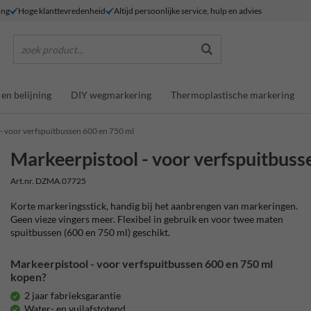
ing
Hoge klanttevredenheid
Altijd persoonlijke service, hulp en advies
zoek product...
en belijning
DIY wegmarkering
Thermoplastische markering
- voor verfspuitbussen 600 en 750 ml
Markeerpistool - voor verfspuitbuss
Art.nr. DZMA.07725
Korte markeringsstick, handig bij het aanbrengen van markeringen.
Geen vieze vingers meer. Flexibel in gebruik en voor twee maten
spuitbussen (600 en 750 ml) geschikt.
Markeerpistool - voor verfspuitbussen 600 en 750 ml
kopen?
2 jaar fabrieksgarantie
Water- en vuilafstotend