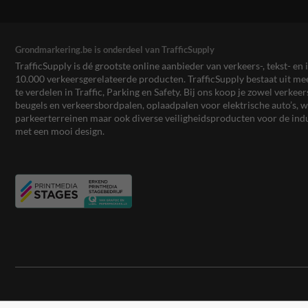
Grondmarkering.be is onderdeel van TrafficSupply
TrafficSupply is dé grootste online aanbieder van verkeers-, tekst- 
10.000 verkeersgerelateerde producten. TrafficSupply bestaat uit 
te verdelen in Traffic, Parking en Safety. Bij ons koop je zowel verk
beugels en verkeersbordpalen, oplaadpalen voor elektrische auto’s
parkeerterreinen maar ook diverse veiligheidsproducten voor de ind
met een mooi design.