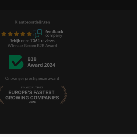
Klantbeoordelingen
Bekijk onze
7061
reviews
Winnaar Becom B2B Award
Ontvanger prestigieuze award