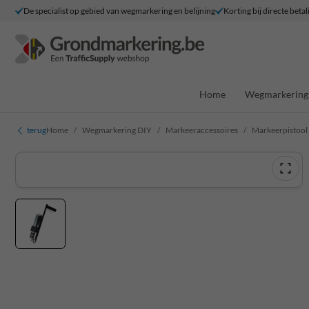
De specialist op gebied van wegmarkering en belijning
Korting bij directe betal
Home
Wegmarkering 
terug
Home
Wegmarkering DIY
Markeeraccessoires
Markeerpistool 