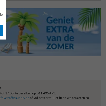
le
p
 tot 17.00) te bereiken op 011 495 473.
nfo@trafficsupply.be
of vul het formulier in en we reageren zo