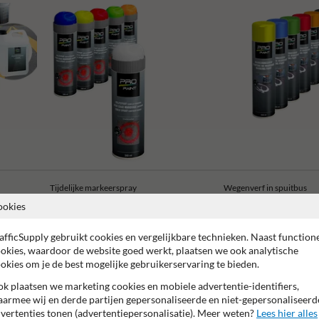
Tijdelijke markeerspray
Wegenverf in spuitbus
ookies
afficSupply gebruikt cookies en vergelijkbare technieken. Naast function
okies, waardoor de website goed werkt, plaatsen we ook analytische
okies om je de best mogelijke gebruikerservaring te bieden.
2 jaar fabrieksgarantie
Water- en vuilafstotend
Sneldrog
k plaatsen we marketing cookies en mobiele advertentie-identifiers,
armee wij en derde partijen gepersonaliseerde en niet-gepersonaliseerd
vertenties tonen (advertentiepersonalisatie). Meer weten?
Lees hier alles