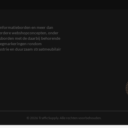
en informatieborden en meer dan
meerdere webshopconcepten, onder
eersborden met de daarbij behorende
, wegmarkeringen rondom
ustrie en duurzaam straatmeubilair
© 2026 TrafficSupply. Alle rechten voorbehouden.