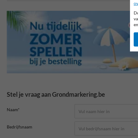
ov
Do
va
en
Stel je vraag aan Grondmarkering.be
Naam*
Bedrijfsnaam