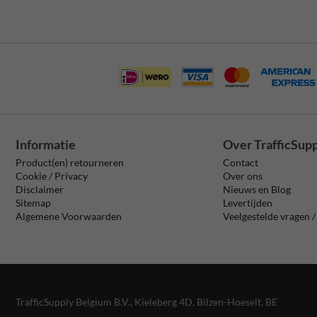
Informatie
Over TrafficSup
Product(en) retourneren
Contact
Cookie / Privacy
Over ons
Disclaimer
Nieuws en Blog
Sitemap
Levertijden
Algemene Voorwaarden
Veelgestelde vragen 
TrafficSupply Belgium B.V.,
Kieleberg 4D
,
Bilzen-Hoeselt, BE