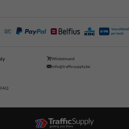
Vooruitbetal
per bank
ply
Winkelmand
info@trafficsupply.be
/ FAQ