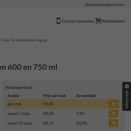
Bestelstatus
Login
Contact
Contact opnemen
Winkelmand
Over Grondmarkering.be
en 600 en 750 ml
Volumeprijzen
alle shops
Aantal
Prijs per stuk
Je voordeel
per stuk
89,00
vanaf 5 stuks
84,60
4,9
%
vanaf 10 stuks
80,10
10,0
%