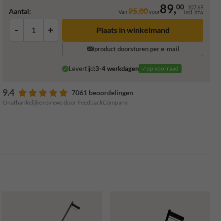
89,
00
107,69
95,00
Aantal:
Van
voor
incl. btw
-
+
Plaats in winkelmand
product doorsturen per e-mail
Levertijd:
3-4 werkdagen
✓op voorraad
9.4
7061 beoordelingen
Onafhankelijke reviews door FeedbackCompany