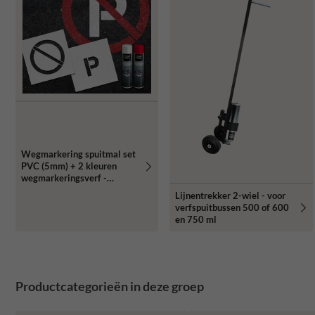
Wegmarkering spuitmal set
PVC (5mm) + 2 kleuren
wegmarkeringsverf -
Sjabloon verboden te
Lijnentrekker 2-wiel - voor
parkeren
verfspuitbussen 500 of 600
en 750 ml
Productcategorieën in deze groep