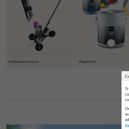
Markeeraccessoires
Wegenverf
C
Tr
co
co
Oo
wa
ad
ov