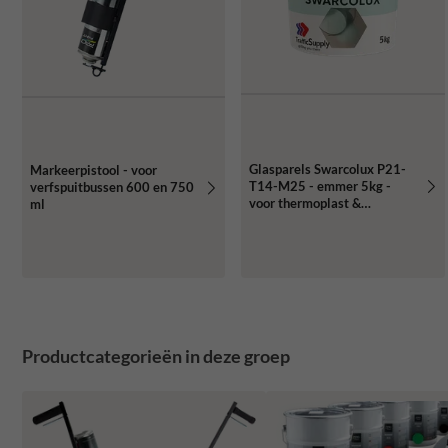
Glasparels Swarcolux P21-
Markeerpistool - voor
T14-M25 - emmer 5kg -
verfspuitbussen 600 en 750
voor thermoplast &
ml
wegenverf
Productcategorieën in deze groep