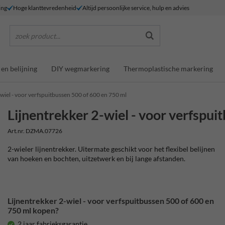
ing
Hoge klanttevredenheid
Altijd persoonlijke service, hulp en advies
zoek product...
en belijning
DIY wegmarkering
Thermoplastische markering
-wiel - voor verfspuitbussen 500 of 600 en 750 ml
Lijnentrekker 2-wiel - voor verfspui
Art.nr. DZMA.07726
2-wieler lijnentrekker. Uitermate geschikt voor het flexibel belijnen
van hoeken en bochten, uitzetwerk en bij lange afstanden.
Lijnentrekker 2-wiel - voor verfspuitbussen 500 of 600 en
750 ml kopen?
2 jaar fabrieksgarantie