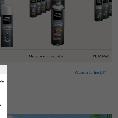
Metaallak en industrielak
FLUO Multimarke
Wegmarkering DIY
ele
end
e