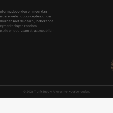
en informatieborden en meer dan
meerdere webshopconcepten, onder
eersborden met de daarbij behorende
, wegmarkeringen rondom
ustrie en duurzaam straatmeubilair
© 2026 TrafficSupply. Alle rechten voorbehouden.