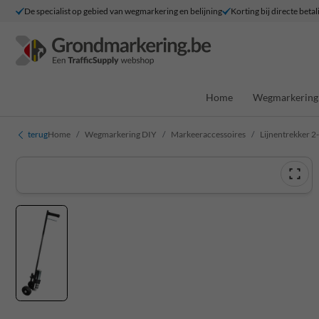
De specialist op gebied van wegmarkering en belijning
Korting bij directe betal
Home
Wegmarkering 
terug
Home
Wegmarkering DIY
Markeeraccessoires
Lijnentrekker 2