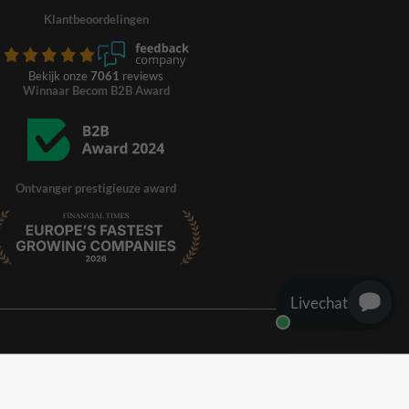
Klantbeoordelingen
Bekijk onze
7061
reviews
Winnaar Becom B2B Award
Ontvanger prestigieuze award
Livechat