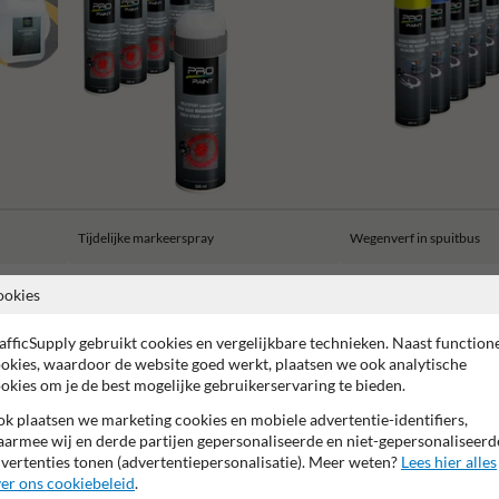
Tijdelijke markeerspray
Wegenverf in spuitbus
ookies
afficSupply gebruikt cookies en vergelijkbare technieken. Naast function
okies, waardoor de website goed werkt, plaatsen we ook analytische
okies om je de best mogelijke gebruikerservaring te bieden.
2 jaar fabrieksgarantie
Water- en vuilafstotend
Sneldrog
k plaatsen we marketing cookies en mobiele advertentie-identifiers,
armee wij en derde partijen gepersonaliseerde en niet-gepersonaliseerd
vertenties tonen (advertentiepersonalisatie). Meer weten?
Lees hier alles
er ons cookiebeleid
.