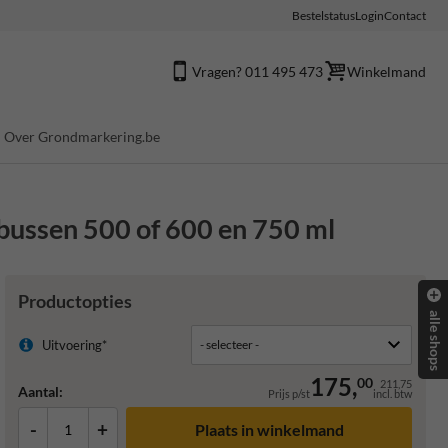
Bestelstatus
Login
Contact
Vragen? 011 495 473
Winkelmand
Over Grondmarkering.be
tbussen 500 of 600 en 750 ml
Productopties
alle shops
Uitvoering*
175,
00
211,75
Aantal:
Prijs p/st
incl. btw
-
+
Plaats in winkelmand