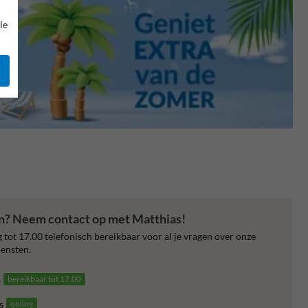
le
en? Neem contact op met Matthias!
 tot 17.00 telefonisch bereikbaar voor al je vragen over onze
ensten.
3
bereikbaar tot 17.00
s
online