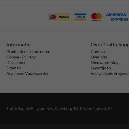
Informatie
Over TrafficSup
Product(en) retourneren
Contact
Cookie / Privacy
Over ons
Disclaimer
Nieuws en Blog
Sitemap
Levertijden
Algemene Voorwaarden
Veelgestelde vragen 
TrafficSupply Belgium B.V.,
Kieleberg 4D
,
Bilzen-Hoeselt, BE