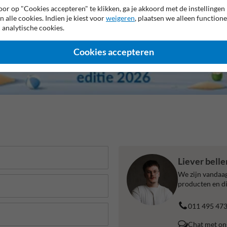
or op "Cookies accepteren" te klikken, ga je akkoord met de instellingen
n alle cookies. Indien je kiest voor
weigeren
, plaatsen we alleen functione
 analytische cookies.
Cookies accepteren
Liever bell
We zijn vandaag
producten en di
011 495 47
Chat met on