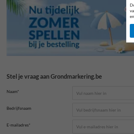
Do
va
en
Stel je vraag aan Grondmarkering.be
Naam*
Bedrijfsnaam
E-mailadres*