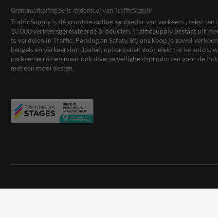
Grondmarkering.be is onderdeel van TrafficSupply
TrafficSupply is dé grootste online aanbieder van verkeers-, tekst- 
10.000 verkeersgerelateerde producten. TrafficSupply bestaat uit 
te verdelen in Traffic, Parking en Safety. Bij ons koop je zowel verk
beugels en verkeersbordpalen, oplaadpalen voor elektrische auto’s
parkeerterreinen maar ook diverse veiligheidsproducten voor de ind
met een mooi design.