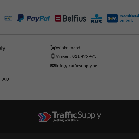
Vooruitbetal
per bank
ply
Winkelmand
Vragen? 011 495 473
info@trafficsupply.be
/ FAQ