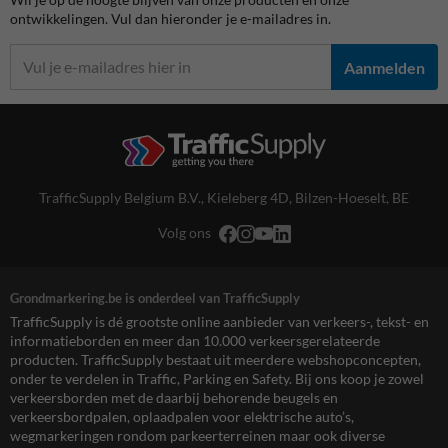
ontwikkelingen. Vul dan hieronder je e-mailadres in.
Aanmelden
TrafficSupply Belgium B.V.,
Kieleberg 4D
,
Bilzen-Hoeselt, BE
Volg ons
Grondmarkering.be is onderdeel van TrafficSupply
TrafficSupply is dé grootste online aanbieder van verkeers-, tekst- en
informatieborden en meer dan 10.000 verkeersgerelateerde
producten. TrafficSupply bestaat uit meerdere webshopconcepten,
onder te verdelen in Traffic, Parking en Safety. Bij ons koop je zowel
verkeersborden met de daarbij behorende beugels en
verkeersbordpalen, oplaadpalen voor elektrische auto’s,
wegmarkeringen rondom parkeerterreinen maar ook diverse