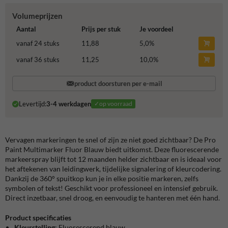
Volumeprijzen
Aantal
Prijs per stuk
Je voordeel
vanaf 24 stuks
11,88
5,0
%
vanaf 36 stuks
11,25
10,0
%
product doorsturen per e-mail
Levertijd:
3-4 werkdagen
✓op voorraad
Vervagen markeringen te snel of zijn ze niet goed zichtbaar? De Pro
Paint Multimarker Fluor Blauw biedt uitkomst. Deze fluorescerende
markeerspray blijft tot 12 maanden helder zichtbaar en is ideaal voor
het aftekenen van leidingwerk, tijdelijke signalering of kleurcodering.
Dankzij de 360° spuitkop kun je in elke positie markeren, zelfs
symbolen of tekst! Geschikt voor professioneel en intensief gebruik.
Direct inzetbaar, snel droog, en eenvoudig te hanteren met één hand.
Product specificaties
Kleurstelling
: Fluorescerend blauw