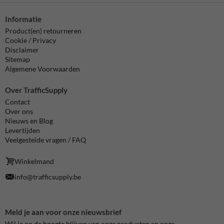
Informatie
Product(en) retourneren
Cookie / Privacy
Disclaimer
Sitemap
Algemene Voorwaarden
Over TrafficSupply
Contact
Over ons
Nieuws en Blog
Levertijden
Veelgestelde vragen / FAQ
Winkelmand
info@trafficsupply.be
Meld je aan voor onze nieuwsbrief
Wil je op de hoogte blijven van onze producten en onze