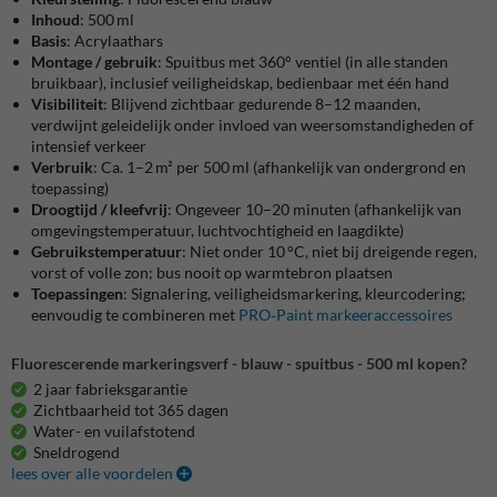
Inhoud
: 500 ml
Basis
: Acrylaathars
Montage / gebruik
: Spuitbus met 360° ventiel (in alle standen
bruikbaar), inclusief veiligheidskap, bedienbaar met één hand
Visibiliteit
: Blijvend zichtbaar gedurende 8–12 maanden,
verdwijnt geleidelijk onder invloed van weersomstandigheden of
intensief verkeer
Verbruik
: Ca. 1–2 m² per 500 ml (afhankelijk van ondergrond en
toepassing)
Droogtijd / kleefvrij
: Ongeveer 10–20 minuten (afhankelijk van
omgevingstemperatuur, luchtvochtigheid en laagdikte)
Gebruikstemperatuur
: Niet onder 10 °C, niet bij dreigende regen,
vorst of volle zon; bus nooit op warmtebron plaatsen
Toepassingen
: Signalering, veiligheidsmarkering, kleurcodering;
eenvoudig te combineren met
PRO‑Paint markeeraccessoires
Fluorescerende markeringsverf - blauw - spuitbus - 500 ml kopen?
2 jaar fabrieksgarantie
Zichtbaarheid tot 365 dagen
Water- en vuilafstotend
Sneldrogend
lees over alle voordelen