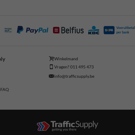
Vooruitbetal
per bank
ply
Winkelmand
Vragen? 011 495 473
info@trafficsupply.be
/ FAQ