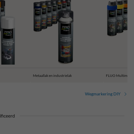
Metaallak en industrielak
FLUO Multimarke
Wegmarkering DIY
ficeerd