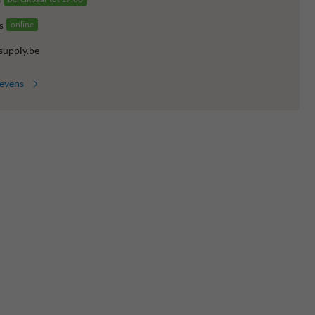
s
online
supply.be
gevens