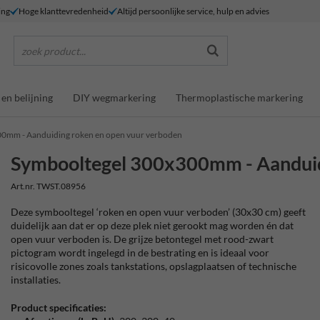
ing
Hoge klanttevredenheid
Altijd persoonlijke service, hulp en advies
zoek product...
en belijning
DIY wegmarkering
Thermoplastische markering
0mm - Aanduiding roken en open vuur verboden
Symbooltegel 300x300mm - Aanduid
Art.nr. TWST.08956
Deze symbooltegel ‘roken en open vuur verboden’ (30x30 cm) geeft
duidelijk aan dat er op deze plek niet gerookt mag worden én dat
open vuur verboden is. De grijze betontegel met rood-zwart
pictogram wordt ingelegd in de bestrating en is ideaal voor
risicovolle zones zoals tankstations, opslagplaatsen of technische
installaties.
Product specificaties: