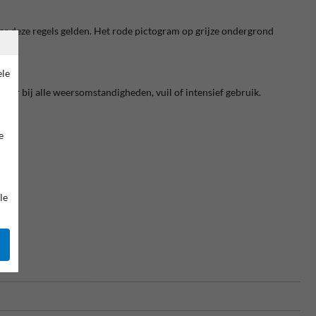
ar deze regels gelden. Het rode pictogram op grijze ondergrond
ele
aar bij alle weersomstandigheden, vuil of intensief gebruik.
e
le