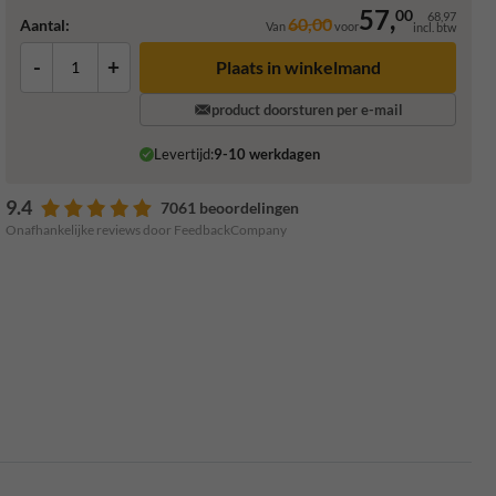
57,
00
68,97
60,00
Aantal:
Van
voor
incl. btw
-
+
Plaats in winkelmand
product doorsturen per e-mail
Levertijd:
9-10 werkdagen
9.4
7061 beoordelingen
Onafhankelijke reviews door FeedbackCompany