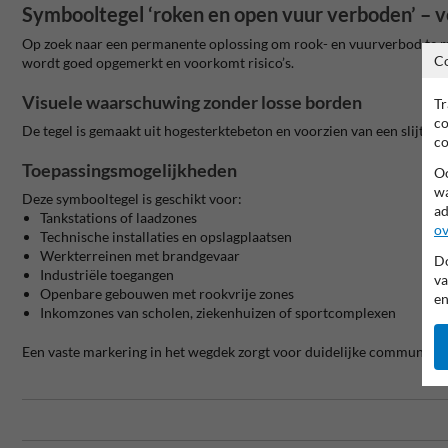
Symbooltegel ‘roken en open vuur verboden’ – ve
Op zoek naar een permanente oplossing om rook- en vuurverbod te
C
wordt goed opgemerkt en voorkomt risico’s.
Visuele waarschuwing zonder losse borden
Tr
co
De tegel is gemaakt uit hogesterktebeton en voorzien van een slijtva
co
Toepassingsmogelijkheden
Oo
wa
Deze symbooltegel is geschikt voor:
ad
Tankstations of laadzones
ov
Technische installaties en opslagplaatsen
Werkterreinen met brandgevaar
Do
Industriële toegangen
va
Openbare gebouwen met rookvrije zones
en
Inkomzones van scholen, ziekenhuizen of sportcomplexen
Een vaste markering in het wegdek zorgt voor duidelijke communicatie