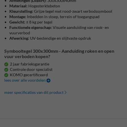
Afmetingen
(LxBxH):
300x300x40mm
Materiaal:
Hogesterktebeton
Kleurstelling:
Grijze tegel met rood-zwart verbodssymbool
Montage:
Inbedden in stoep, terrein of toegangspad
Gewicht:
± 8 kg per tegel
Functionele eigenschap:
Visuele aanduiding van rook- en
vuurverbod
Afwerking:
UV-bestendige en slijtvaste opdruk
Symbooltegel 300x300mm - Aanduiding roken en open
vuur verboden kopen?
2 jaar fabrieksgarantie
Controle door specialist
KOMO gecertificeerd
lees over alle voordelen
meer specificaties van dit product