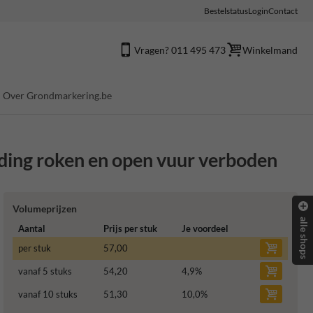
Bestelstatus
Login
Contact
Vragen? 011 495 473
Winkelmand
Over Grondmarkering.be
ing roken en open vuur verboden
Volumeprijzen
alle shops
Aantal
Prijs per stuk
Je voordeel
per stuk
57,00
vanaf 5 stuks
54,20
4,9
%
vanaf 10 stuks
51,30
10,0
%