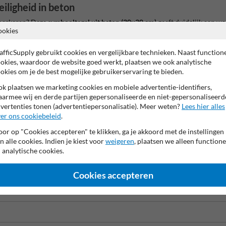
iligheid in beton
 markeren? Deze
symbooltegel uit beton (30x30 cm)
geeft duidelijk aan wa
ookies
afficSupply gebruikt cookies en vergelijkbare technieken. Naast function
okies, waardoor de website goed werkt, plaatsen we ook analytische
ste, UV-bestendige opdruk. Daardoor blijft het verbodssymbool goed zichtb
okies om je de best mogelijke gebruikerservaring te bieden.
k plaatsen we marketing cookies en mobiele advertentie-identifiers,
armee wij en derde partijen gepersonaliseerde en niet-gepersonaliseerd
vertenties tonen (advertentiepersonalisatie). Meer weten?
Lees hier alles
er ons cookiebeleid
.
or op "Cookies accepteren" te klikken, ga je akkoord met de instellingen
n alle cookies. Indien je kiest voor
weigeren
, plaatsen we alleen functione
 analytische cookies.
Cookies accepteren
 én verhoogt de veiligheid op je terrein.