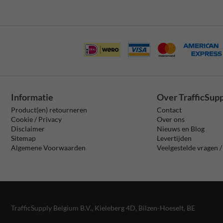
Informatie
Over TrafficSup
Product(en) retourneren
Contact
Cookie / Privacy
Over ons
Disclaimer
Nieuws en Blog
Sitemap
Levertijden
Algemene Voorwaarden
Veelgestelde vragen 
TrafficSupply Belgium B.V.,
Kieleberg 4D
,
Bilzen-Hoeselt, BE