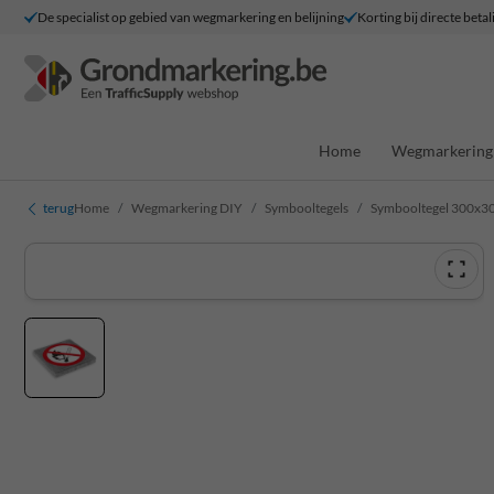
De specialist op gebied van wegmarkering en belijning
Korting bij directe betal
Home
Wegmarkering 
terug
Home
Wegmarkering DIY
Symbooltegels
Symbooltegel 300x30