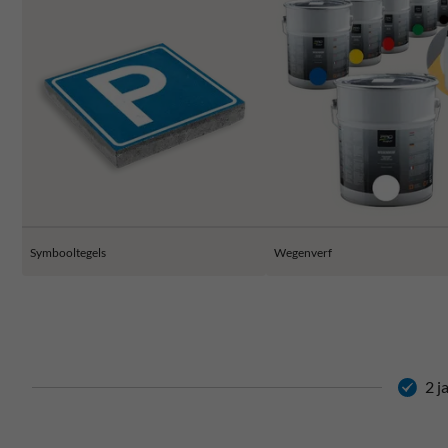
Symbooltegels
Wegenverf
2 j