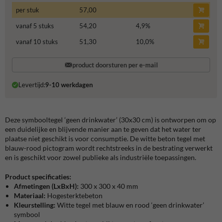
per stuk
57,00
vanaf 5 stuks
54,20
4,9
%
vanaf 10 stuks
51,30
10,0
%
product doorsturen per e-mail
Levertijd:
9-10 werkdagen
Deze symbooltegel ‘geen drinkwater’ (30x30 cm) is ontworpen om op
een duidelijke en blijvende manier aan te geven dat het water ter
plaatse niet geschikt is voor consumptie. De witte beton tegel met
blauw-rood pictogram wordt rechtstreeks in de bestrating verwerkt
en is geschikt voor zowel publieke als industriële toepassingen.
Product specificaties:
Afmetingen
(LxBxH):
300 x 300 x 40 mm
Materiaal:
Hogesterktebeton
Kleurstelling:
Witte tegel met blauw en rood ‘geen drinkwater’
symbool