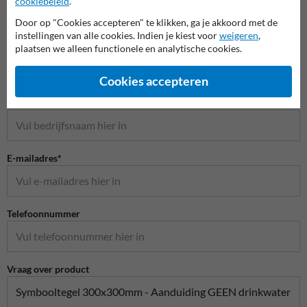
cookiebeleid
.
Door op "Cookies accepteren" te klikken, ga je akkoord met de
Stel je vraag aan Grondmarkering.be
instellingen van alle cookies. Indien je kiest voor
weigeren
,
Naam*
plaatsen we alleen functionele en analytische cookies.
Cookies accepteren
Bedrijfsnaam
E-mailadres*
Telefoonnummer
Vraag over product