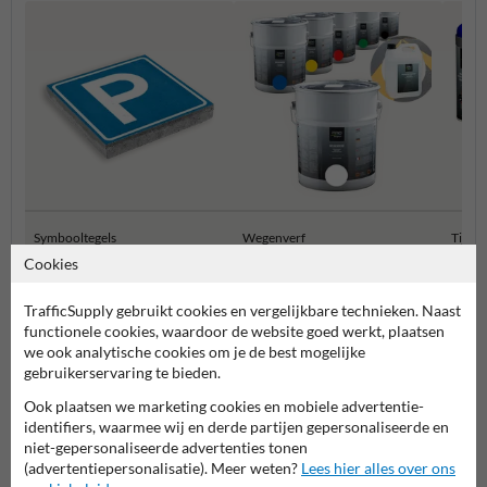
Symbooltegels
Wegenverf
Tijdel
Cookies
Wegmarkering DIY
TrafficSupply gebruikt cookies en vergelijkbare technieken. Naast
functionele cookies, waardoor de website goed werkt, plaatsen
we ook analytische cookies om je de best mogelijke
gebruikerservaring te bieden.
Ook plaatsen we marketing cookies en mobiele advertentie-
identifiers, waarmee wij en derde partijen gepersonaliseerde en
niet-gepersonaliseerde advertenties tonen
(advertentiepersonalisatie). Meer weten?
Lees hier alles over ons