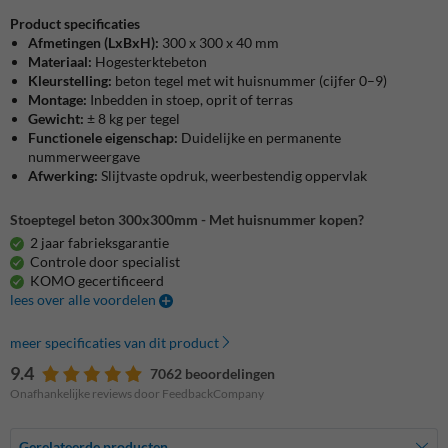
Product specificaties
Afmetingen
(LxBxH):
300 x 300 x 40 mm
Materiaal:
Hogesterktebeton
Kleurstelling:
beton tegel met wit huisnummer (cijfer 0–9)
Montage:
Inbedden in stoep, oprit of terras
Gewicht:
± 8 kg per tegel
Functionele eigenschap:
Duidelijke en permanente
nummerweergave
Afwerking:
Slijtvaste opdruk, weerbestendig oppervlak
Stoeptegel beton 300x300mm - Met huisnummer kopen?
2 jaar fabrieksgarantie
Controle door specialist
KOMO gecertificeerd
lees over alle voordelen
meer specificaties van dit product
9.4
7062 beoordelingen
Onafhankelijke reviews door FeedbackCompany
Gerelateerde producten