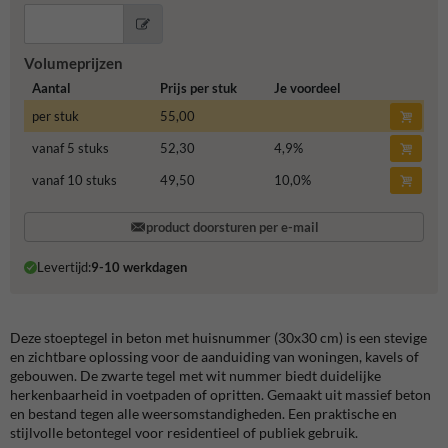
Volumeprijzen
Aantal
Prijs per stuk
Je voordeel
per stuk
55,00
vanaf 5 stuks
52,30
4,9
%
vanaf 10 stuks
49,50
10,0
%
product doorsturen per e-mail
Levertijd:
9-10 werkdagen
Deze stoeptegel in beton met huisnummer (30x30 cm) is een stevige
en zichtbare oplossing voor de aanduiding van woningen, kavels of
gebouwen. De zwarte tegel met wit nummer biedt duidelijke
herkenbaarheid in voetpaden of opritten. Gemaakt uit massief beton
en bestand tegen alle weersomstandigheden. Een praktische en
stijlvolle betontegel voor residentieel of publiek gebruik.