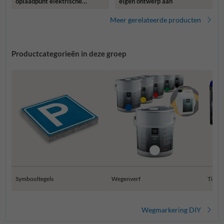
oplaadpunt elektrische
eigen ontwerp aan
fiets
Meer gerelateerde producten
Productcategorieën in deze groep
Symbooltegels
Wegenverf
Tijdel
Wegmarkering DIY