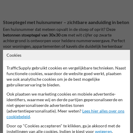
Stoeptegel met huisnummer – zichtbare aanduiding in beton
Een huisnummer dat meteen opvalt in de stoep of oprit? Deze
betonnen stoeptegel van 30x30 cm
met wit cijfer op zwarte
achtergrond is ontworpen voor heldere nummerweergave. Perfect
voor woningen, appartementen of kavels die duidelijk herkenbaar
moeten zijn vanop straat.
Cookies
Sterk, zichtbaar en onderhoudsarm
TrafficSupply gebruikt cookies en vergelijkbare technieken. Naast
De tegel is vervaardigd uit hogesterktebeton en voorzien van een
functionele cookies, waardoor de website goed werkt, plaatsen
slijtvaste opdruk. De witte cijfers springen duidelijk in het oog en
we ook analytische cookies om je de best mogelijke
blijven goed leesbaar bij regen, vuil of intensief gebruik.
gebruikerservaring te bieden.
Toepassingsmogelijkheden
Ook plaatsen we marketing cookies en mobiele advertentie-
identifiers, waarmee wij en derde partijen gepersonaliseerde en
Deze nummertegel is geschikt voor:
niet-gepersonaliseerde advertenties tonen
Opritten van woningen
(advertentiepersonalisatie). Meer weten?
Lees hier alles over ons
Voetpaden in woonwijken
cookiebeleid
.
Toegangen tot appartementsgebouwen
Gemeentelijke percelen of nutsvoorzieningen
Door op "Cookies accepteren" te klikken, ga je akkoord met de
Parkeerzones met genummerde plaatsen
instellingen van alle cookies. Indien je kiest voor
weigeren
,