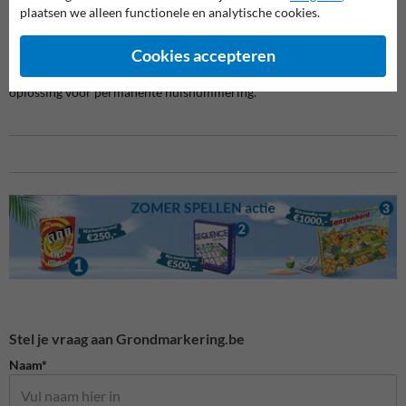
Bedrijfsterreinen met genummerde ingangen
plaatsen we alleen functionele en analytische cookies.
Discreet geïntegreerd in de verharding
Cookies accepteren
De tegel wordt ingewerkt in bestaande bestrating, waardoor je geen
aparte borden of stickers nodig hebt. Een nette, onderhoudsarme
oplossing voor permanente huisnummering.
Stel je vraag aan Grondmarkering.be
Naam*