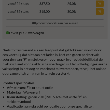
vanaf 24 stuks
337,50
25,0
%
vanaf 32 stuks
315,00
30,0
%
product doorsturen per e-mail
Levertijd:
7-8 werkdagen
Niets zo frustrerend als een laadpunt dat geblokkeerd wordt door
een voertuig dat niet aan het laden is. Met een groen parkeervak
voorzien van “P” en stekkersymbool maak je direct duidelijk dat de
plek exclusief voor elektrische voertuigen is. Het volledig ingekleurde
vak springt in het oog en voorkomt misverstanden, terwijl het ook de
duurzame uitstraling van je terrein versterkt.
Product specificaties
Afmetingen
: Zie product optie
Materiaal
: Wegenverf
Kleurstelling
: groen vlak (RAL 6024) met witte “P” en
stekkersymbool
Applicatie
: aangebracht op locatie door onze specialisten,