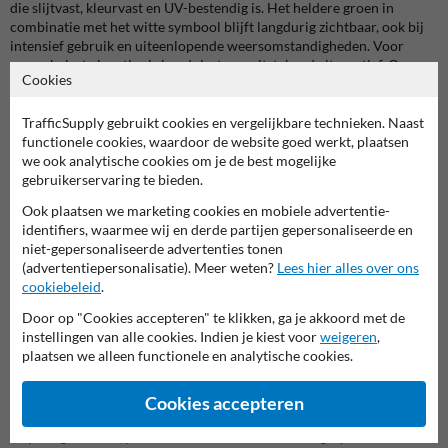
die slijtvast, kleurvast en UV-bestendig is. Het heldere groen in
combinatie met het witte symbool blijft langdurig zichtbaar, ook bij
intensief gebruik en uiteenlopende weersomstandigheden. Voor
zwaar belaste locaties is koudplast een uitstekend alternatief. Onze
Cookies
vakmensen zorgen steeds voor een nauwkeurige uitvoering door het
vak in te meten, af te plakken en strak af te werken.
TrafficSupply gebruikt cookies en vergelijkbare technieken. Naast
Voor wie is een groen EV parkeervak interessant?
functionele cookies, waardoor de website goed werkt, plaatsen
we ook analytische cookies om je de best mogelijke
Bedrijven en kantoren die laadplaatsen herkenbaar en exclusief
gebruikerservaring te bieden.
willen reserveren
Winkelcentra en retail die klanten duidelijke en gastvrije
Ook plaatsen we marketing cookies en mobiele advertentie-
laadplekken willen bieden
identifiers, waarmee wij en derde partijen gepersonaliseerde en
Gemeenten en steden die openbare laadpunten professioneel en
niet-gepersonaliseerde advertenties tonen
uniform willen aanduiden
(advertentiepersonalisatie). Meer weten?
Lees hier alles over ons
Parkeerbeheerders die efficiënt gebruik van hun terrein willen
cookiebeleid
.
garanderen
Door op "Cookies accepteren" te klikken, ga je akkoord met de
Scholen en instellingen die verduurzaming en duidelijke
instellingen van alle cookies. Indien je kiest voor
terreinindeling combineren
weigeren
,
plaatsen we alleen functionele en analytische cookies.
Alternatieven en gerelateerde markeringen
Liever een standaardoplossing? 👉 Check ons ruime assortiment
Cookies accepteren
aan
vaste
pictogrammen
,
parkeervakken
en
waarschuwingssymbolen
.