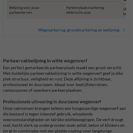
Belijning voor jouw
Parkeerplaats markering
Vloer
parkeerterrein
elektrische auto
belijn
Wegmarkering, grondmarkering en belijning
Parkeervakbelijning in witte wegenverf
Een perfect gemarkeerde parkeerplaats maakt een groot verschil.
Met duidelijke parkeervakbelijning in witte wegenverf geef je elke
plek structuur, veiligheid en rust. Deze aflijning is zichtbaar,
professioneel én duurzaam. Ideaal voor bedrijfsterreinen,
campuszones of openbare parkeerplaatsen.
Professionele uitvoering in duurzame wegenverf
Onze vakmensen brengen telkens een hoogwaardige wegenverf aan
die bestand is tegen intensief gebruik, wisselende
weersomstandigheden en talrijke wielbewegingen. De verf droogt
snel, hecht sterk op ondergronden zoals asfalt, beton of klinkers en
zorgt in combinatie met een gladde coating voor langdurige