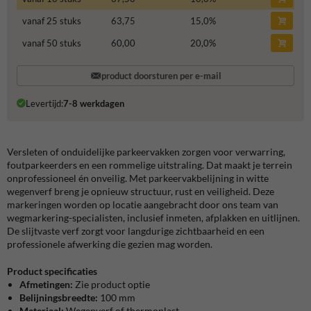
vanaf 25 stuks
63,75
15,0
%
vanaf 50 stuks
60,00
20,0
%
product doorsturen per e-mail
Levertijd:
7-8 werkdagen
Versleten of onduidelijke parkeervakken zorgen voor verwarring,
foutparkeerders en een rommelige uitstraling. Dat maakt je terrein
onprofessioneel én onveilig. Met parkeervakbelijning in witte
wegenverf breng je opnieuw structuur, rust en veiligheid. Deze
markeringen worden op locatie aangebracht door ons team van
wegmarkering-specialisten, inclusief inmeten, afplakken en uitlijnen.
De slijtvaste verf zorgt voor langdurige zichtbaarheid en een
professionele afwerking die gezien mag worden.
Product specificaties
Afmetingen:
Zie product optie
Belijningsbreedte:
100 mm
Materiaal:
Wegenverf of thermoplast