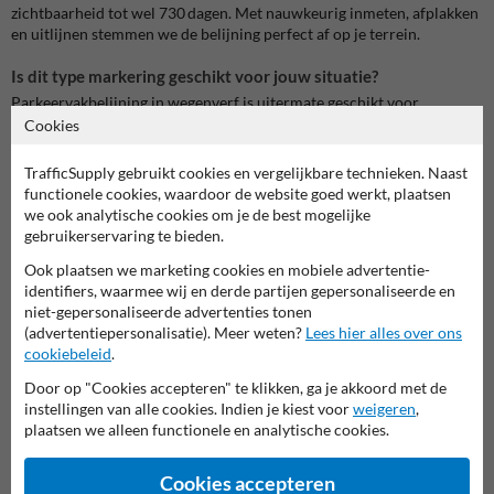
zichtbaarheid tot wel 730 dagen. Met nauwkeurig inmeten, afplakken
en uitlijnen stemmen we de belijning perfect af op je terrein.
Is dit type markering geschikt voor jouw situatie?
Parkeervakbelijning in wegenverf is uitermate geschikt voor
standaard parkeerzones. Zet je in op maximale duurzaamheid of
Cookies
zwaar gebruik? Dan kan koudplast of zelfs een thermoplast
alternatief aangewezen zijn. Wij adviseren je proactief en helpen je de
TrafficSupply gebruikt cookies en vergelijkbare technieken. Naast
beste keuze te maken op basis van ondergrond en gebruik.
functionele cookies, waardoor de website goed werkt, plaatsen
we ook analytische cookies om je de best mogelijke
Voor wie is deze belijning relevant?
gebruikerservaring te bieden.
Bedrijven
die een georganiseerd en herkenbaar parkeerterrein
Ook plaatsen we marketing cookies en mobiele advertentie-
willen
identifiers, waarmee wij en derde partijen gepersonaliseerde en
Scholen
die verkeersveiligheid en overzicht wensen op hun
niet-gepersonaliseerde advertenties tonen
parkings
(advertentiepersonalisatie). Meer weten?
Lees hier alles over ons
Gemeenten
die uniforme belijning inzetten voor openbare
cookiebeleid
.
parkeerruimtes
Parkeerbeheerders
die heldere afbakening en circulatie nodig
Door op "Cookies accepteren" te klikken, ga je akkoord met de
hebben
instellingen van alle cookies. Indien je kiest voor
weigeren
,
Architecten
die visuele rust en professionele uitstraling integreren
plaatsen we alleen functionele en analytische cookies.
in ontwerp
Cookies accepteren
Alternatieven en gerelateerde markeringen