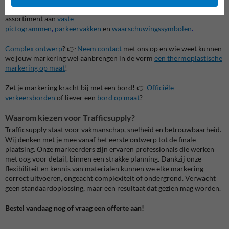
Op zoek naar bijkomende markeringen? 👉 Check ons ruime
assortiment aan
vaste
pictogrammen
,
parkeervakken
en
waarschuwingssymbolen
.
Complex ontwerp
? 👉
Neem contact
met ons op en wie weet kunnen
we jouw markering wel aanbrengen in de vorm
een thermoplastische
markering op maat
!
Zet je markering kracht bij met een bord! 👉
Officiële
verkeersborden
of liever een
bord op maat
?
Waarom kiezen voor Trafficsupply?
Trafficsupply staat voor vakmanschap, snelheid en betrouwbaarheid.
Wij denken met je mee vanaf het eerste ontwerp tot de finale
plaatsing. Onze markeerders zijn ervaren professionals die werken
met oog voor detail, binnen een strakke planning. Dankzij onze
flexibiliteit en kennis van materialen kunnen we elke markering
correct uitvoeren, ongeacht complexiteit of ondergrond. Verwacht
geen standaardoplossing, maar een resultaat dat gezien mag worden.
Bestel vandaag nog of vraag een offerte aan!