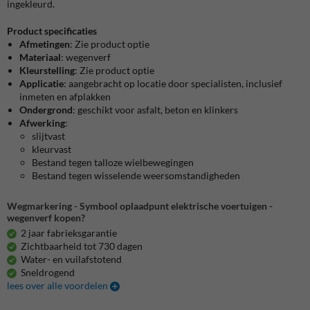
ingekleurd.
Product specificaties
Afmetingen
: Zie product optie
Materiaal
: wegenverf
Kleurstelling
: Zie product optie
Applicatie
: aangebracht op locatie door specialisten, inclusief
inmeten en afplakken
Ondergrond
: geschikt voor asfalt, beton en klinkers
Afwerking
:
slijtvast
kleurvast
Bestand tegen talloze wielbewegingen
Bestand tegen wisselende weersomstandigheden
Wegmarkering - Symbool oplaadpunt elektrische voertuigen -
wegenverf kopen?
2 jaar fabrieksgarantie
Zichtbaarheid tot 730 dagen
Water- en vuilafstotend
Sneldrogend
lees over alle voordelen