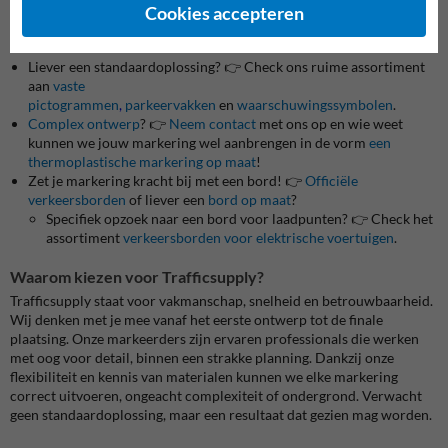
duidelijke terreinindeling
Cookies accepteren
Alternatieven en gerelateerde markeringen
Liever een standaardoplossing? 👉 Check ons ruime assortiment
aan
vaste
pictogrammen
,
parkeervakken
en
waarschuwingssymbolen
.
Complex ontwerp
? 👉
Neem contact
met ons op en wie weet
kunnen we jouw markering wel aanbrengen in de vorm
een
thermoplastische markering op maat
!
Zet je markering kracht bij met een bord! 👉
Officiële
verkeersborden
of liever een
bord op maat
?
Specifiek opzoek naar een bord voor laadpunten? 👉 Check het
assortiment
verkeersborden voor elektrische voertuigen
.
Waarom kiezen voor Trafficsupply?
Trafficsupply staat voor vakmanschap, snelheid en betrouwbaarheid.
Wij denken met je mee vanaf het eerste ontwerp tot de finale
plaatsing. Onze markeerders zijn ervaren professionals die werken
met oog voor detail, binnen een strakke planning. Dankzij onze
flexibiliteit en kennis van materialen kunnen we elke markering
correct uitvoeren, ongeacht complexiteit of ondergrond. Verwacht
geen standaardoplossing, maar een resultaat dat gezien mag worden.