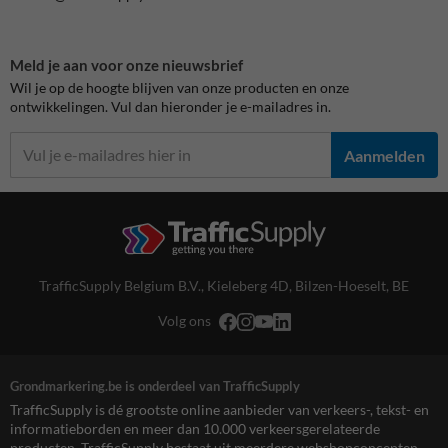
Meld je aan voor onze nieuwsbrief
Wil je op de hoogte blijven van onze producten en onze
ontwikkelingen. Vul dan hieronder je e-mailadres in.
Aanmelden
TrafficSupply Belgium B.V.,
Kieleberg 4D
,
Bilzen-Hoeselt, BE
Volg ons
Grondmarkering.be is onderdeel van TrafficSupply
TrafficSupply is dé grootste online aanbieder van verkeers-, tekst- en
informatieborden en meer dan 10.000 verkeersgerelateerde
producten. TrafficSupply bestaat uit meerdere webshopconcepten,