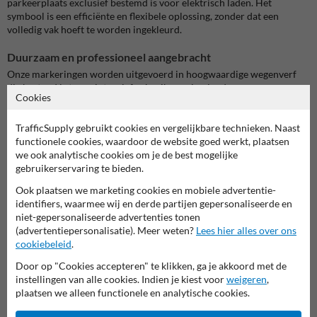
parkeerplaats exclusief bestemd is voor elektrisch laden. Het
symbool is een efficiënte en flexibele oplossing, zonder dat een
volledig vak hoeft te worden ingekleurd.
Duurzaam en professioneel aangebracht
Onze markeringen worden uitgevoerd in hoogwaardige wegenverf
die bestand is tegen intensief gebruik en wisselende
Cookies
weersomstandigheden. Het wit blijft langdurig zichtbaar en slijtvast,
ook bij veelvuldig verkeer. Voor locaties met een zeer hoge belasting
TrafficSupply gebruikt cookies en vergelijkbare technieken. Naast
kan koudplast als extra duurzame optie worden toegepast. Onze
functionele cookies, waardoor de website goed werkt, plaatsen
specialisten zorgen voor een nauwkeurige uitvoering, waarbij
we ook analytische cookies om je de best mogelijke
symbool en positie zorgvuldig worden uitgelijnd.
gebruikerservaring te bieden.
Voor wie is een EV-symbool interessant?
Ook plaatsen we marketing cookies en mobiele advertentie-
Bedrijven en kantoren
die laadpunten duidelijk en professioneel
identifiers, waarmee wij en derde partijen gepersonaliseerde en
willen aanduiden
niet-gepersonaliseerde advertenties tonen
Winkelcentra en retail
die klanten een herkenbare en
(advertentiepersonalisatie). Meer weten?
Lees hier alles over ons
toegankelijke laadplek willen bieden
cookiebeleid
.
Gemeenten en steden
die laadplaatsen uniform en zichtbaar willen
Door op "Cookies accepteren" te klikken, ga je akkoord met de
markeren
instellingen van alle cookies. Indien je kiest voor
weigeren
,
Parkeerbeheerders
die efficiënt gebruik van hun terrein willen
plaatsen we alleen functionele en analytische cookies.
garanderen
Scholen en instellingen
die verduurzaming combineren met