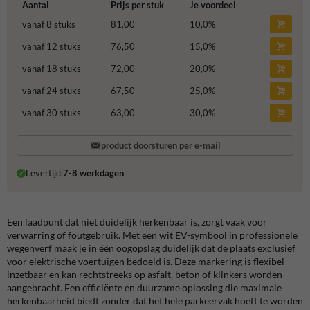
Aantal
Prijs per stuk
Je voordeel
vanaf 8 stuks
81,00
10,0
%
vanaf 12 stuks
76,50
15,0
%
vanaf 18 stuks
72,00
20,0
%
vanaf 24 stuks
67,50
25,0
%
vanaf 30 stuks
63,00
30,0
%
product doorsturen per e-mail
Levertijd:
7-8 werkdagen
Een laadpunt dat niet duidelijk herkenbaar is, zorgt vaak voor
verwarring of foutgebruik. Met een wit EV-symbool in professionele
wegenverf maak je in één oogopslag duidelijk dat de plaats exclusief
voor elektrische voertuigen bedoeld is. Deze markering is flexibel
inzetbaar en kan rechtstreeks op asfalt, beton of klinkers worden
aangebracht. Een efficiënte en duurzame oplossing die maximale
herkenbaarheid biedt zonder dat het hele parkeervak hoeft te worden