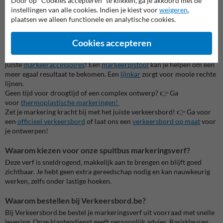
Door op "Cookies accepteren" te klikken, ga je akkoord met de
👉 Ontdek onze oplossingen voor
professionele markeerwerken
.
instellingen van alle cookies. Indien je kiest voor
weigeren
,
plaatsen we alleen functionele en analytische cookies.
Alternatieven en gerelateerde producten
Wanneer de belijning extra strak moet zijn 👉 Kies voor
Cookies accepteren
onze
verfsjablonen
!
Wanneer het een groot project is 👉 werk met de
juiste
markeeraccessoires
!
Een
markeerpistool
kan je helpen om een
meer egaal resultaat te bekomen. Een
lijnkar
zorgt voor mooie rechte
lijnen.
Geen tijd voor droogtijd of een complex ontwerp? 👉 Ga
voor
thermoplastische markeringen!
Zet je markering kracht bij met het juiste verkeersbord! 👉 Ga voor
een
officieel verkeersbord
of laat ons een
verkeersbord op maat
voor
je ontwerpen!
Waarom kiezen voor onze spuitbus markeringsverf?
Deze verf is sneldrogend, makkelijk aan te brengen en blijft goed
zichtbaar. Je hebt geen extra gereedschap nodig en kan nauwkeurig
werken, zelfs onder lastige hoeken.
Waarom bestellen bij Verkeersbord.be?
Bij Verkeersbord.be bestel je markeringsverf uit voorraad met snelle
levering. Onze klantendienst geeft persoonlijk advies. Basiskleuren