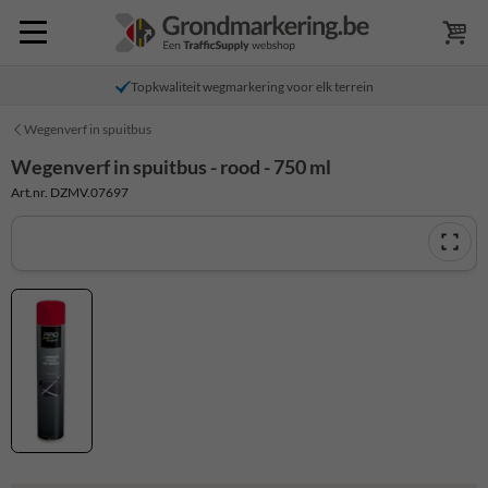
Topkwaliteit wegmarkering voor elk terrein
Wegenverf in spuitbus
Wegenverf in spuitbus - rood - 750 ml
Art.nr. DZMV.07697