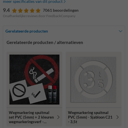
meer specificaties van dit product
9.4
7061 beoordelingen
Onafhankelijke reviews door FeedbackCompany
Gerelateerde producten
Gerelateerde producten / alternatieven
Wegmarkering spuitmal
Wegmarkering spuitmal
set PVC (5mm) + 2 kleuren
PVC (5mm) - Sjabloon C21
wegmarkeringsverf -
- 3,5t
Sjabloon verboden te roken