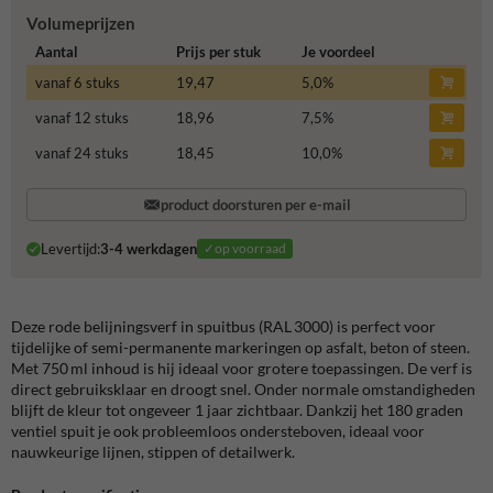
Volumeprijzen
Aantal
Prijs per stuk
Je voordeel
vanaf 6 stuks
19,47
5,0
%
vanaf 12 stuks
18,96
7,5
%
vanaf 24 stuks
18,45
10,0
%
product doorsturen per e-mail
Levertijd:
3-4 werkdagen
✓op voorraad
Deze rode belijningsverf in spuitbus (RAL 3000) is perfect voor
tijdelijke of semi-permanente markeringen op asfalt, beton of steen.
Met 750 ml inhoud is hij ideaal voor grotere toepassingen. De verf is
direct gebruiksklaar en droogt snel. Onder normale omstandigheden
blijft de kleur tot ongeveer 1 jaar zichtbaar. Dankzij het 180 graden
ventiel spuit je ook probleemloos ondersteboven, ideaal voor
nauwkeurige lijnen, stippen of detailwerk.