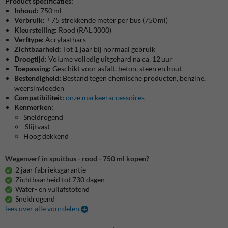
Product specificaties:
Inhoud:
750 ml
Verbruik:
± 75 strekkende meter per bus (750 ml)
Kleurstelling:
Rood (RAL 3000)
Verftype:
Acrylaathars
Zichtbaarheid:
Tot 1 jaar bij normaal gebruik
Droogtijd:
Volume volledig uitgehard na ca. 12 uur
Toepassing:
Geschikt voor asfalt, beton, steen en hout
Bestendigheid:
Bestand tegen chemische producten, benzine,
weersinvloeden
Compatibiliteit:
onze markeeraccessoires
Kenmerken:
Sneldrogend
Slijtvast
Hoog dekkend
Wegenverf in spuitbus - rood - 750 ml kopen?
2 jaar fabrieksgarantie
Zichtbaarheid tot 730 dagen
Water- en vuilafstotend
Sneldrogend
lees over alle voordelen