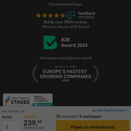
Klantbeoordelingen
Bekijk onze
7061
reviews
Winnaar Becom B2B Award
Ontvanger prestigieuze award
productopties tonen
min. afname: 2st
Levertijd:
7-8 werkdagen
295,00
Aantal:
239,
50
289,80
incl. btw
© 2026 TrafficSupply. Alle rechten voorbehouden.