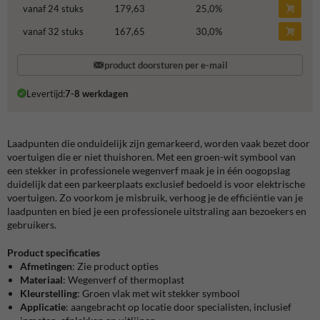
vanaf 24 stuks
179,63
25,0
%
vanaf 32 stuks
167,65
30,0
%
product doorsturen per e-mail
Levertijd:
7-8 werkdagen
Laadpunten die onduidelijk zijn gemarkeerd, worden vaak bezet door
voertuigen die er niet thuishoren. Met een groen-wit symbool van
een stekker in professionele wegenverf maak je in één oogopslag
duidelijk dat een parkeerplaats exclusief bedoeld is voor elektrische
voertuigen. Zo voorkom je misbruik, verhoog je de efficiëntie van je
laadpunten en bied je een professionele uitstraling aan bezoekers en
gebruikers.
Product specificaties
Afmetingen
: Zie product opties
Materiaal
: Wegenverf of thermoplast
Kleurstelling
: Groen vlak met wit stekker symbool
Applicatie
: aangebracht op locatie door specialisten, inclusief