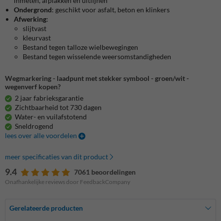
inmeten, afplakken en uitlijnen
Ondergrond
: geschikt voor asfalt, beton en klinkers
Afwerking
:
slijtvast
kleurvast
Bestand tegen talloze wielbewegingen
Bestand tegen wisselende weersomstandigheden
Wegmarkering - laadpunt met stekker symbool - groen/wit -
wegenverf kopen?
2 jaar fabrieksgarantie
Zichtbaarheid tot 730 dagen
Water- en vuilafstotend
Sneldrogend
lees over alle voordelen
meer specificaties van dit product
9.4
7061 beoordelingen
Onafhankelijke reviews door FeedbackCompany
Gerelateerde producten