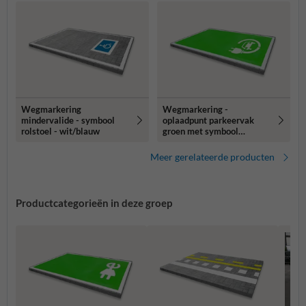
Wegmarkering
Wegmarkering -
mindervalide - symbool
oplaadpunt parkeervak
rolstoel - wit/blauw
groen met symbool
auto/stekker - wegenverf
Meer gerelateerde producten
Productcategorieën in deze groep